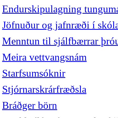
Endurskipulagning tungum
Jöfnuður og jafnræði í skóla
Menntun til sjálfbærrar þró
Meira vettvangsnám
Starfsumsóknir
Stjórnarskrárfræðsla
Bráðger börn