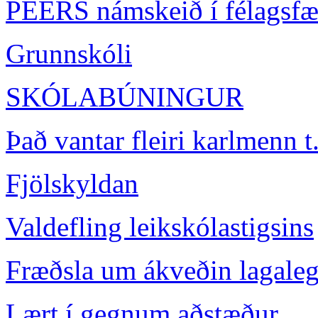
PEERS námskeið í félagsfær
Grunnskóli
SKÓLABÚNINGUR
Það vantar fleiri karlmenn t
Fjölskyldan
Valdefling leikskólastigsins
Fræðsla um ákveðin lagaleg 
Lært í gegnum aðstæður