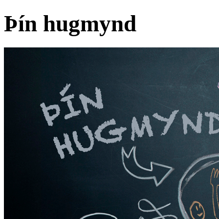
Þín hugmynd