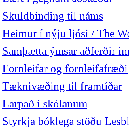
Skuldbinding til náms
Heimur í nýju ljósi / The 
Samþætta ýmsar aðferðir in
Fornleifar og fornleifafræði
Tæknivæðing til framtíðar
Larpað í skólanum
Styrkja bóklega stöðu Lesb