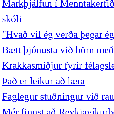
Markþjálfun í Menntakerfi
skóli
"Hvað vil ég verða þegar ég
Bætt þjónusta við börn með
Krakkasmiðjur fyrir félagsl
Það er leikur að læra
Faglegur stuðningur við rau
Mér finnst að Reykjavíkurbo