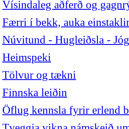
Vísindaleg aðferð og gagnr
Færri í bekk, auka einstak
Núvitund - Hugleiðsla - Jó
Heimspeki
Tölvur og tækni
Finnska leiðin
Öflug kennsla fyrir erlend b
Tveggja vikna námskeið um 