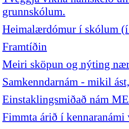
grunnskólum.
Heimalærdómur í skólum (í s
Framtíðin
Meiri sköpun og nýting næ
Samkenndarnám - mikil ást,
Einstaklingsmiðað nám
Fimmta árið í kennaranámi 