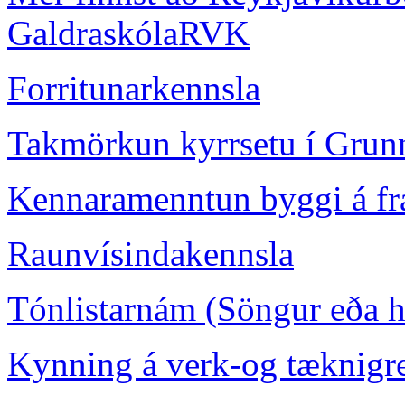
GaldraskólaRVK
Forritunarkennsla
Takmörkun kyrrsetu í Grun
Kennaramenntun byggi á fræ
Raunvísindakennsla
Tónlistarnám (Söngur eða hl
Kynning á verk-og tæknigr