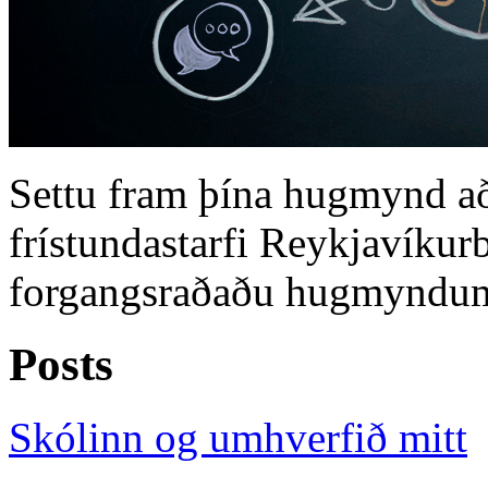
Settu fram þína hugmynd að
frístundastarfi Reykjavíkurb
forgangsraðaðu hugmyndum
Posts
Skólinn og umhverfið mitt