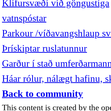
Klifursvæði við göngustíga
vatnspóstar
Parkour /víðavangshlaup s
Þrískiptar ruslatunnur
Garður í stað umferðarmann
Háar rólur, nálægt hafinu, s
Back to community
This content is created by the op