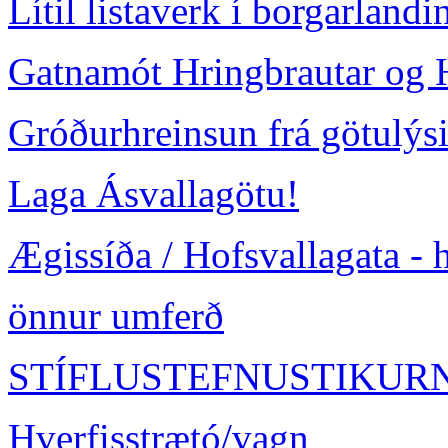
Lítil listaverk í borgarlandi
Gatnamót Hringbrautar og H
Gróðurhreinsun frá götulýs
Laga Ásvallagötu!
Ægissíða / Hofsvallagata - h
önnur umferð
STÍFLUSTEFNUSTIKUR
Hverfisstrætó/vagn