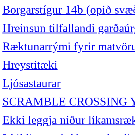
Borgarstígur 14b (opið svæ
Hreinsun tilfallandi garða
Ræktunarrými fyrir matvör
Hreystitæki
Ljósastaurar
SCRAMBLE CROSSING 
Ekki leggja niður líkamsræk