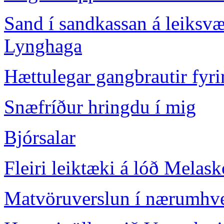
Sand í sandkassan á leiksv
Lynghaga
Hættulegar gangbrautir fyri
Snæfríður hringdu í mig
Bjórsalar
Fleiri leiktæki á lóð Melask
Matvöruverslun í nærumhve