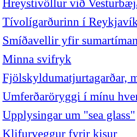
Hreystivöllur við Vesturbæj
Tívolígarðurinn í Reykjaví
Smíðavellir yfir sumartíma
Minna svifryk
Fjölskyldumatjurtagarðar, 
Umferðaröryggi í mínu hver
Upplysingar um "sea glass"
Klifurveggur fyrir kisur