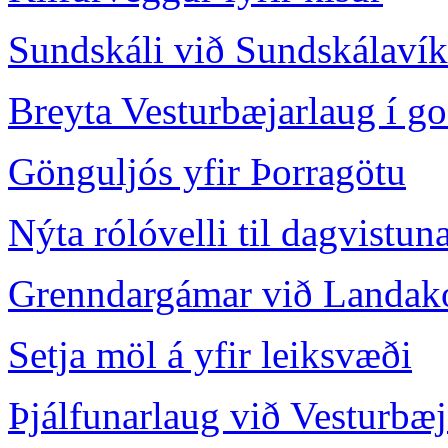
Sundskáli við Sundskálavík
Breyta Vesturbæjarlaug í go
Gönguljós yfir Þorragötu
Nýta rólóvelli til dagvistuna
Grenndargámar við Landak
Setja möl á yfir leiksvæði
Þjálfunarlaug við Vesturbæj