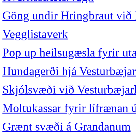
Göng undir Hringbraut við 
Vegglistaverk
Pop up heilsugæsla fyrir ut
Hundagerði hjá Vesturbæja
Skjólsvæði við Vesturbæjar
Moltukassar fyrir lífrænan 
Grænt svæði á Grandanum