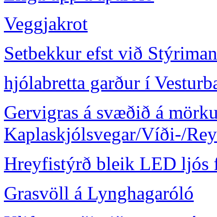
Veggjakrot
Setbekkur efst við Stýriman
hjólabretta garður í Vestur
Gervigras á svæðið á mörk
Kaplaskjólsvegar/Víði-/Re
Hreyfistýrð bleik LED ljós f
Grasvöll á Lynghagaróló