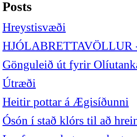
Posts
Hreystisvæði
HJÓLABRETTAVÖLLUR 
Gönguleið út fyrir Olíutank
Útræði
Heitir pottar á Ægisíðunni
Ósón í stað klórs til að hre