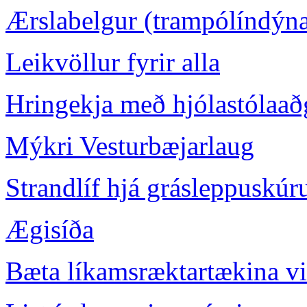
Ærslabelgur (trampólíndýna
Leikvöllur fyrir alla
Hringekja með hjólastólaað
Mýkri Vesturbæjarlaug
Strandlíf hjá grásleppuskú
Ægisíða
Bæta líkamsræktartækina vi