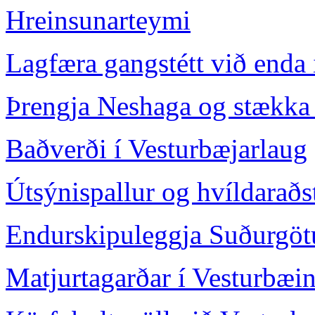
Hreinsunarteymi
Lagfæra gangstétt við enda 
Þrengja Neshaga og stækka
Baðverði í Vesturbæjarlaug
Útsýnispallur og hvíldaraðs
Endurskipuleggja Suðurgöt
Matjurtagarðar í Vesturbæi