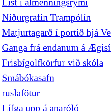
List í almenningsrými
Niðurgrafin Trampólín
Matjurtagarð í portið hjá
Ganga frá endanum á Ægis
Frisbígolfkörfur við skóla
Smábókasafn
ruslafötur
Lífga upp á aparóló