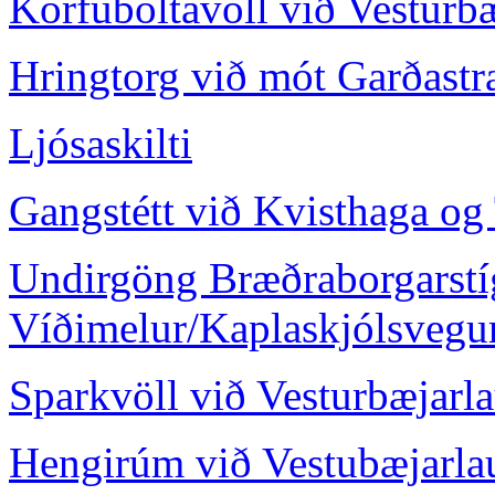
Körfuboltavöll við Vesturb
Hringtorg við mót Garðastr
Ljósaskilti
Gangstétt við Kvisthaga o
Undirgöng Bræðraborgarstí
Víðimelur/Kaplaskjólsvegu
Sparkvöll við Vesturbæjarl
Hengirúm við Vestubæjarla