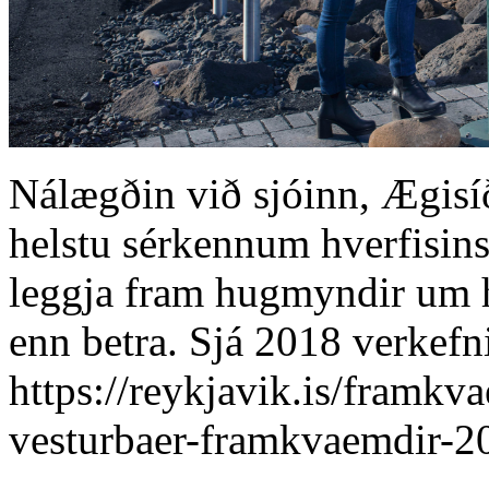
Nálægðin við sjóinn, Ægisíð
helstu sérkennum hverfisins.
leggja fram hugmyndir um h
enn betra. Sjá 2018 verkefni
https://reykjavik.is/framkv
vesturbaer-framkvaemdir-2