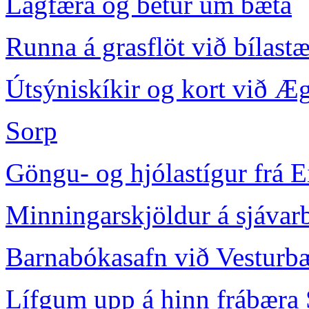
Lagfæra og betur um bæta
Runna á grasflöt við bílast
Útsýniskíkir og kort við Æg
Sorp
Göngu- og hjólastígur frá Ei
Minningarskjöldur á sjáva
Barnabókasafn við Vesturbæ
Lífgum upp á hinn frábæra 