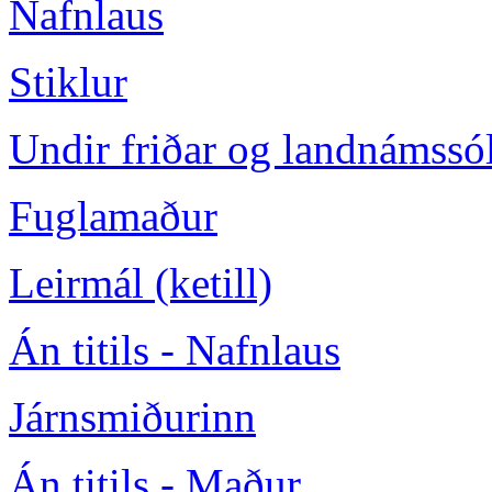
Nafnlaus
Stiklur
Undir friðar og landnámssó
Fuglamaður
Leirmál (ketill)
Án titils - Nafnlaus
Járnsmiðurinn
Án titils - Maður