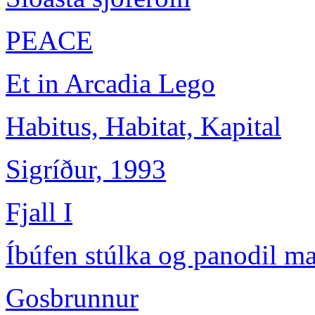
PEACE
Et in Arcadia Lego
Habitus, Habitat, Kapital
Sigríður, 1993
Fjall I
Íbúfen stúlka og panodil m
Gosbrunnur