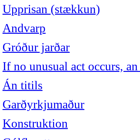
Upprisan (stækkun)
Andvarp
Gróður jarðar
If no unusual act occurs, an
Án titils
Garðyrkjumaður
Konstruktion