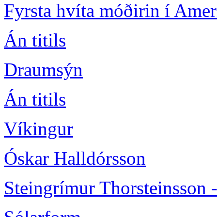
Fyrsta hvíta móðirin í Ame
Án titils
Draumsýn
Án titils
Víkingur
Óskar Halldórsson
Steingrímur Thorsteinsson 