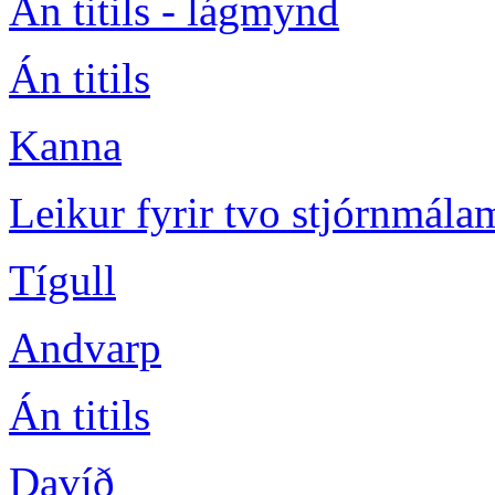
Án titils - lágmynd
Án titils
Kanna
Leikur fyrir tvo stjórnmál
Tígull
Andvarp
Án titils
Davíð