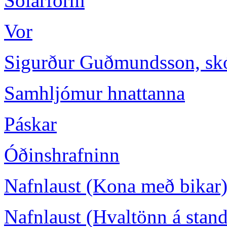
Sólarform
Vor
Sigurður Guðmundsson, skó
Samhljómur hnattanna
Páskar
Óðinshrafninn
Nafnlaust (Kona með bikar
Nafnlaust (Hvaltönn á stand