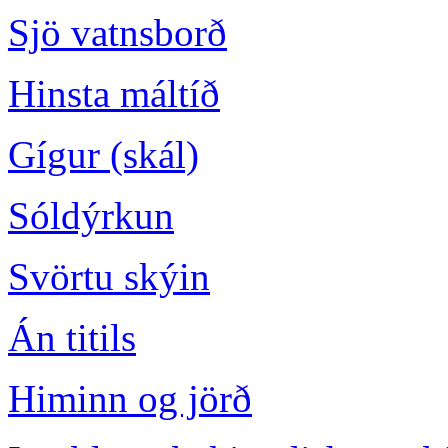
Sjö vatnsborð
Hinsta máltíð
Gígur (skál)
Sóldýrkun
Svörtu skýin
Án titils
Himinn og jörð