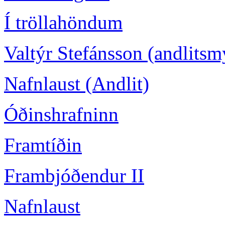
Í tröllahöndum
Valtýr Stefánsson (andlits
Nafnlaust (Andlit)
Óðinshrafninn
Framtíðin
Frambjóðendur II
Nafnlaust