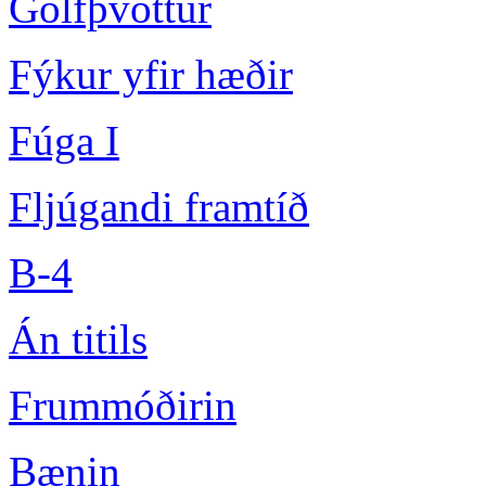
Gólfþvottur
Fýkur yfir hæðir
Fúga I
Fljúgandi framtíð
B-4
Án titils
Frummóðirin
Bænin