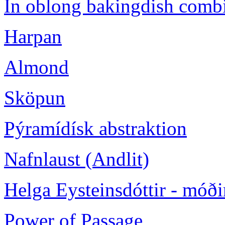
In oblong bakingdish combi
Harpan
Almond
Sköpun
Pýramídísk abstraktion
Nafnlaust (Andlit)
Helga Eysteinsdóttir - móði
Power of Passage