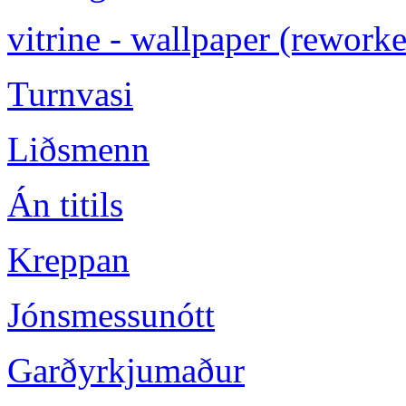
vitrine - wallpaper (rework
Turnvasi
Liðsmenn
Án titils
Kreppan
Jónsmessunótt
Garðyrkjumaður