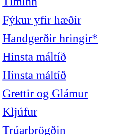
Tíminn
Fýkur yfir hæðir
Handgerðir hringir*
Hinsta máltíð
Hinsta máltíð
Grettir og Glámur
Kljúfur
Trúarbrögðin