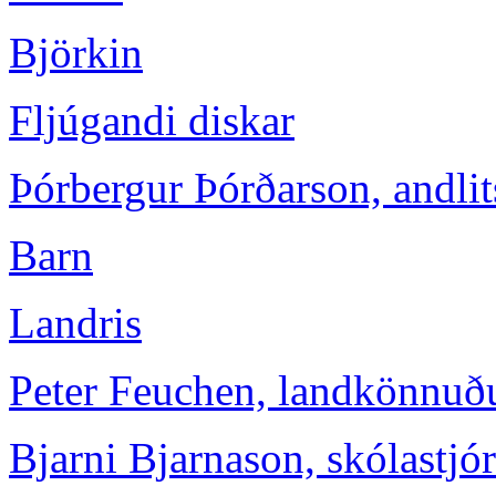
Björkin
Fljúgandi diskar
Þórbergur Þórðarson, andl
Barn
Landris
Peter Feuchen, landkönnuð
Bjarni Bjarnason, skólastjó