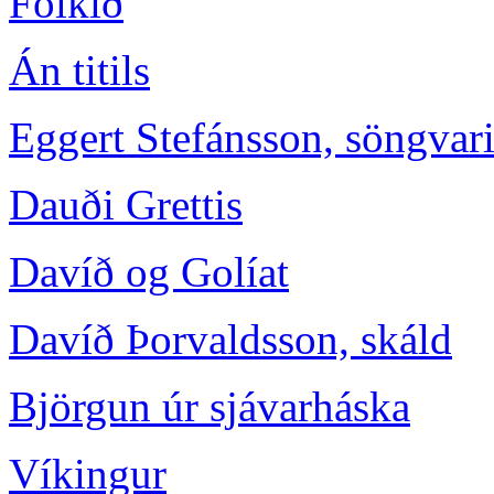
Fólkið
Án titils
Eggert Stefánsson, söngvar
Dauði Grettis
Davíð og Golíat
Davíð Þorvaldsson, skáld
Björgun úr sjávarháska
Víkingur