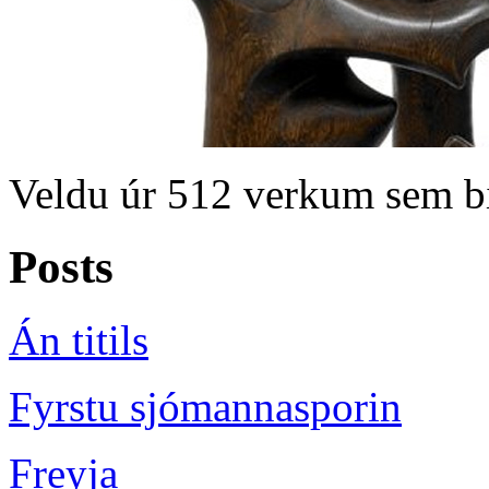
Veldu úr 512 verkum sem bir
Posts
Án titils
Fyrstu sjómannasporin
Freyja