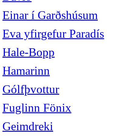
Einar í Garðshúsum
Eva yfirgefur Paradís
Hale-Bopp
Hamarinn
Gólfþvottur
Fuglinn Fönix
Geimdreki