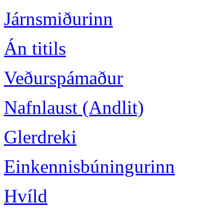
Járnsmiðurinn
Án titils
Veðurspámaður
Nafnlaust (Andlit)
Glerdreki
Einkennisbúningurinn
Hvíld