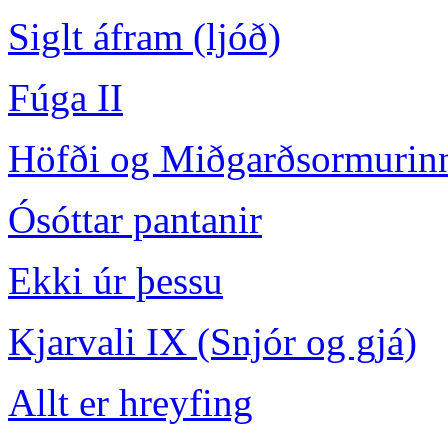
Siglt áfram (ljóð)
Fúga II
Höfði og Miðgarðsormurin
Ósóttar pantanir
Ekki úr þessu
Kjarvali IX (Snjór og gjá)
Allt er hreyfing