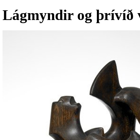
Lágmyndir og þrívíð 