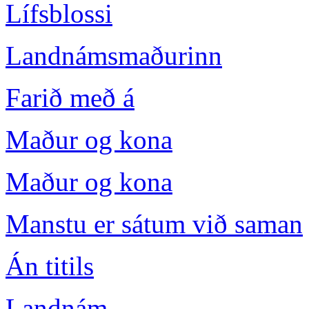
Lífsblossi
Landnámsmaðurinn
Farið með á
Maður og kona
Maður og kona
Manstu er sátum við saman
Án titils
Landnám