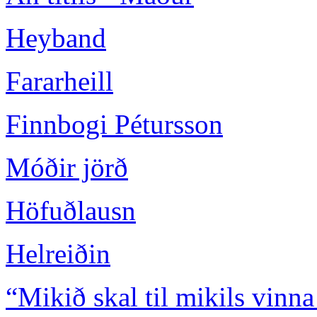
Heyband
Fararheill
Finnbogi Pétursson
Móðir jörð
Höfuðlausn
Helreiðin
“Mikið skal til mikils vinna