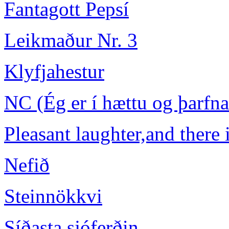
Fantagott Pepsí
Leikmaður Nr. 3
Klyfjahestur
NC (Ég er í hættu og þarfnas
Pleasant laughter,and there i
Nefið
Steinnökkvi
Síðasta sjóferðin