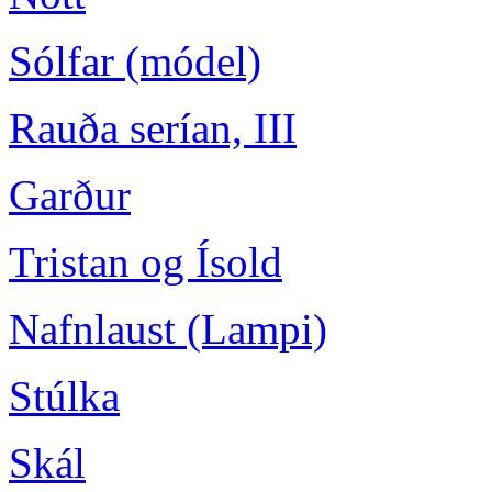
Sólfar (módel)
Rauða serían, III
Garður
Tristan og Ísold
Nafnlaust (Lampi)
Stúlka
Skál