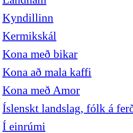
Kyndillinn
Kermikskál
Kona með bikar
Kona að mala kaffi
Kona með Amor
Íslenskt landslag, fólk á fer
Í einrúmi