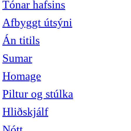
Tónar hafsins
Afbyggt útsýni
Án titils
Sumar
Homage
Piltur og stúlka
Hliðskjálf
Nótt