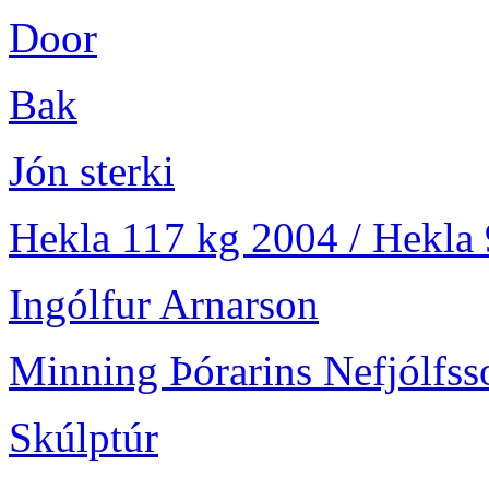
Door
Bak
Jón sterki
Hekla 117 kg 2004 / Hekla
Ingólfur Arnarson
Minning Þórarins Nefjólfss
Skúlptúr