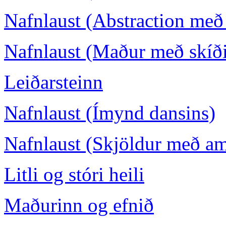
Nafnlaust (Abstraction með 
Nafnlaust (Maður með skíð
Leiðarsteinn
Nafnlaust (Ímynd dansins)
Nafnlaust (Skjöldur með a
Litli og stóri heili
Maðurinn og efnið