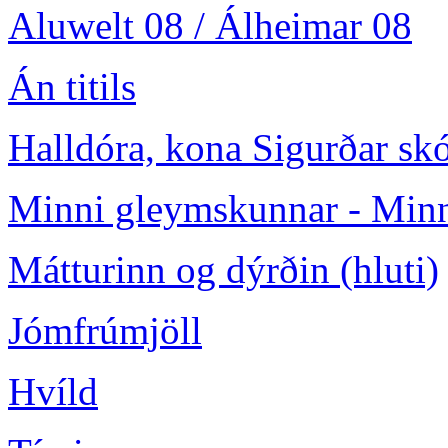
Aluwelt 08 / Álheimar 08
Án titils
Halldóra, kona Sigurðar sk
Minni gleymskunnar - Minn
Mátturinn og dýrðin (hluti)
Jómfrúmjöll
Hvíld