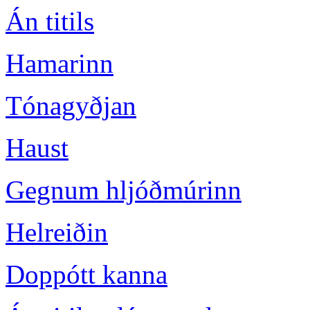
Án titils
Hamarinn
Tónagyðjan
Haust
Gegnum hljóðmúrinn
Helreiðin
Doppótt kanna