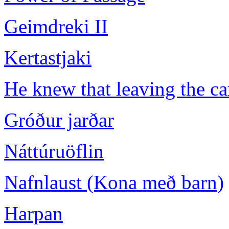
Geimdreki II
Kertastjaki
He knew that leaving the ca
Gróður jarðar
Náttúruöflin
Nafnlaust (Kona með barn)
Harpan