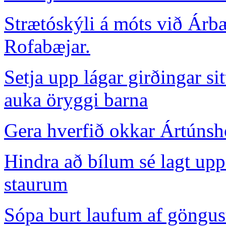
Strætóskýli á móts við Árb
Rofabæjar.
Setja upp lágar girðingar si
auka öryggi barna
Gera hverfið okkar Ártúnsho
Hindra að bílum sé lagt up
staurum
Sópa burt laufum af göngus