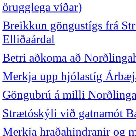
örugglega víðar)
Breikkun göngustígs frá Stre
Elliðaárdal
Betri aðkoma að Norðlingah
Merkja upp hjólastíg Árbæja
Göngubrú á milli Norðlinga
Strætóskýli við gatnamót B
Merkja hraðahindranir og m