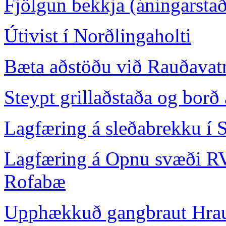
Fjölgun bekkja (áningarstað
Útivist í Norðlingaholti
Bæta aðstöðu við Rauðavat
Steypt grillaðstaða og borð
Lagfæring á sleðabrekku í S
Lagfæring á Opnu svæði RV
Rofabæ
Upphækkuð gangbraut Hrau