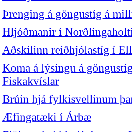
Þrenging á göngustíg á mill
Hljóðmanir í Norðlingaholt
Aðskilinn reiðhjólastíg í El
Koma á lýsingu á göngustíg
Fiskakvíslar
Brúin hjá fylkisvellinum þa
Æfingatæki í Árbæ