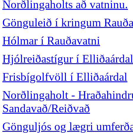
Norðlingaholts að vatninu.
Gönguleið í kringum Rauða
Hólmar í Rauðavatni
Hjólreiðastígur í Elliðaárda
Frisbígolfvöll í Elliðaárdal
Norðlingaholt - Hraðahindru
Sandavað/Reiðvað
Gönguljós og lægri umferða