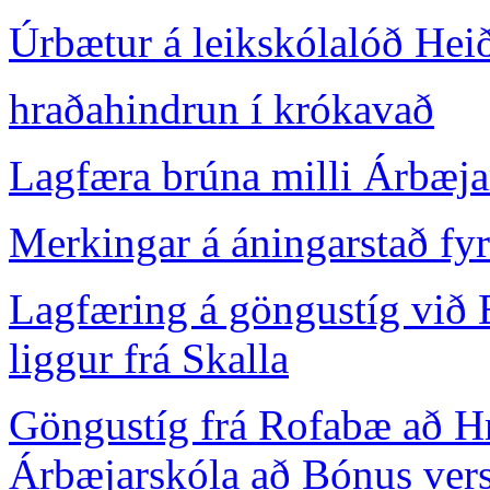
Úrbætur á leikskólalóð Hei
hraðahindrun í krókavað
Lagfæra brúna milli Árbæjar
Merkingar á áningarstað fy
Lagfæring á göngustíg við 
liggur frá Skalla
Göngustíg frá Rofabæ að Hr
Árbæjarskóla að Bónus ver