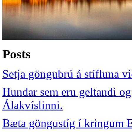
Posts
Setja göngubrú á stífluna v
Hundar sem eru geltandi og s
Álakvíslinni.
Bæta göngustíg í kringum E