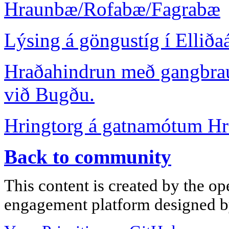
Hraunbæ/Rofabæ/Fagrabæ
Lýsing á göngustíg í Elliða
Hraðahindrun með gangbraut
við Bugðu.
Hringtorg á gatnamótum Hr
Back to community
This content is created by the op
engagement platform designed by