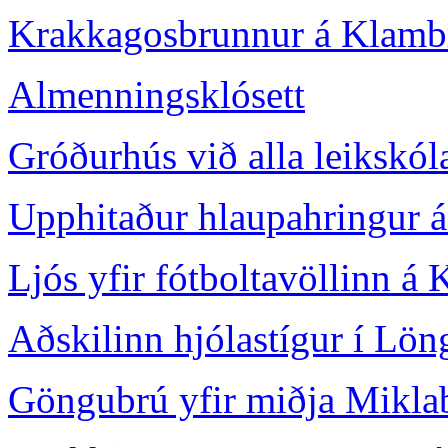
Krakkagosbrunnur á Klamb
Almenningsklósett
Gróðurhús við alla leikskó
Upphitaður hlaupahringur 
Ljós yfir fótboltavöllinn á
Aðskilinn hjólastígur í Lö
Göngubrú yfir miðja Mikla