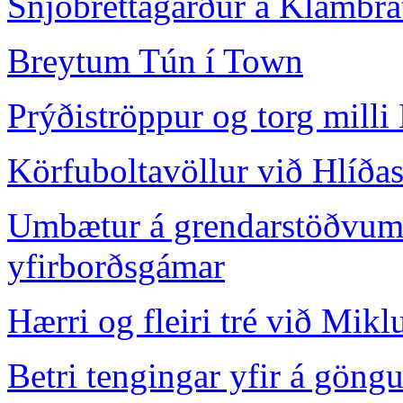
Snjóbrettagarður á Klambra
Breytum Tún í Town
Prýðiströppur og torg milli
Körfuboltavöllur við Hlíða
Umbætur á grendarstöðvum:
yfirborðsgámar
Hærri og fleiri tré við Mikl
Betri tengingar yfir á gön