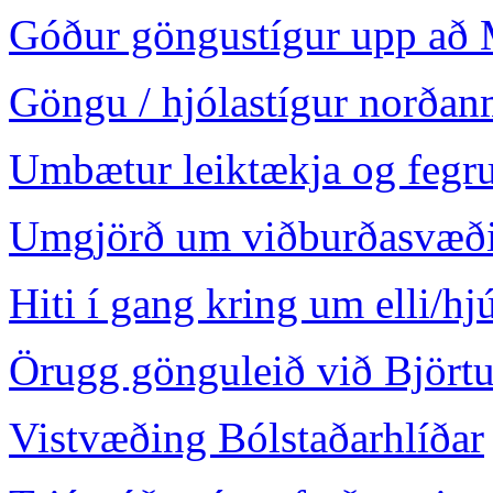
Góður göngustígur upp að 
Göngu / hjólastígur norðan
Umbætur leiktækja og fegru
Umgjörð um viðburðasvæði
Hiti í gang kring um elli/h
Örugg gönguleið við Björtu
Vistvæðing Bólstaðarhlíðar