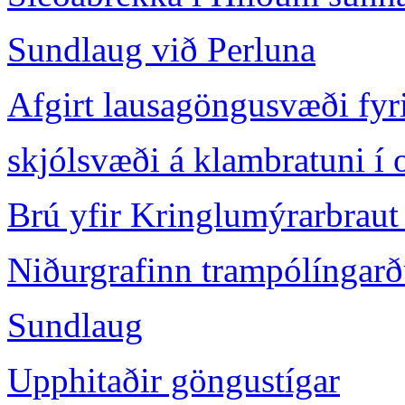
Sundlaug við Perluna
Afgirt lausagöngusvæði fyr
skjólsvæði á klambratuni í 
Brú yfir Kringlumýrarbraut
Niðurgrafinn trampólíngar
Sundlaug
Upphitaðir göngustígar