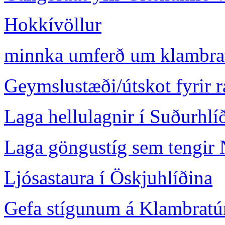
Hokkívöllur
minnka umferð um klambra
Geymslustæði/útskot fyrir r
Laga hellulagnir í Suðurhl
Laga göngustíg sem tengir 
Ljósastaura í Öskjuhlíðina
Gefa stígunum á Klambratú