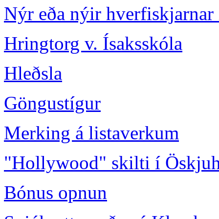
Nýr eða nýir hverfiskjarnar 
Hringtorg v. Ísaksskóla
Hleðsla
Göngustígur
Merking á listaverkum
"Hollywood" skilti í Öskjuh
Bónus opnun