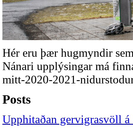
Hér eru þær hugmyndir sem 
Nánari upplýsingar má finna 
mitt-2020-2021-nidurstodu
Posts
Upphitaðan gervigrasvöll á