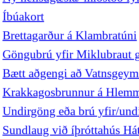
Íbúakort
Brettagarður á Klambratúni
Göngubrú yfir Miklubraut 
Bætt aðgengi að Vatnsgeym
Krakkagosbrunnur á Hlemm
Undirgöng eða brú yfir/undi
Sundlaug við íþróttahús Há