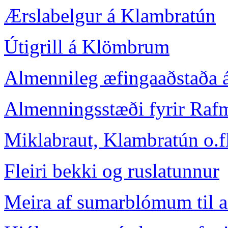
Ærslabelgur á Klambratún
Útigrill á Klömbrum
Almennileg æfingaaðstaða 
Almenningsstæði fyrir Rafm
Miklabraut, Klambratún o.fl
Fleiri bekki og ruslatunnur
Meira af sumarblómum til að