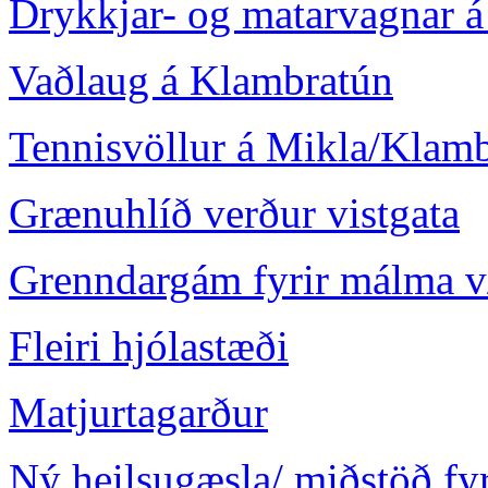
Drykkjar- og matarvagnar 
Vaðlaug á Klambratún
Tennisvöllur á Mikla/Klam
Grænuhlíð verður vistgata
Grenndargám fyrir málma v/
Fleiri hjólastæði
Matjurtagarður
Ný heilsugæsla/ miðstöð fyr