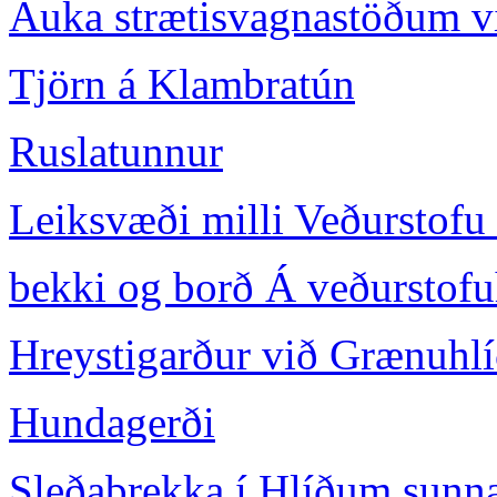
Auka strætisvagnastöðum v
Tjörn á Klambratún
Ruslatunnur
Leiksvæði milli Veðurstofu 
bekki og borð Á veðurstof
Hreystigarður við Grænuhlí
Hundagerði
Sleðabrekka í Hlíðum sunn