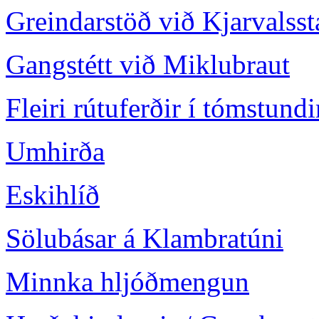
Greindarstöð við Kjarvalsst
Gangstétt við Miklubraut
Fleiri rútuferðir í tómstund
Umhirða
Eskihlíð
Sölubásar á Klambratúni
Minnka hljóðmengun