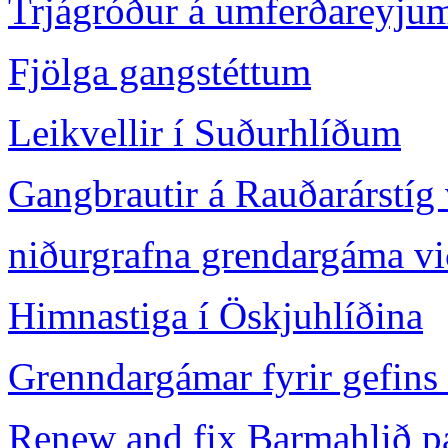
Trjágróður á umferðareyjum
Fjölga gangstéttum
Leikvellir í Suðurhlíðum
Gangbrautir á Rauðarárstíg
niðurgrafna grendargáma vi
Himnastiga í Öskjuhlíðina
Grenndargámar fyrir gefins 
Renew and fix Barmahlið 