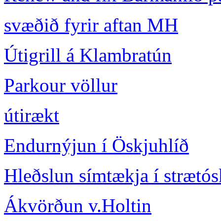
svæðið fyrir aftan MH
Útigrill á Klambratún
Parkour völlur
útirækt
Endurnýjun í Öskjuhlíð
Hleðslun símtækja í strætó
Ákvörðun v.Holtin