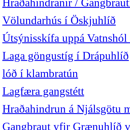
Hraðahindranir / Gangbraut
Völundarhús í Öskjuhlíð
Útsýnisskífa uppá Vatnshól
Laga göngustíg í Drápuhlíð
lóð í klambratún
Lagfæra gangstétt
Hraðahindrun á Njálsgötu mi
Gangbraut yfir Grænuhlíð 