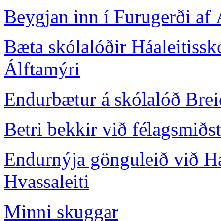
Beygjan inn í Furugerði af
Bæta skólalóðir Háaleitisskó
Álftamýri
Endurbætur á skólalóð Brei
Betri bekkir við félagsmið
Endurnýja gönguleið við Háa
Hvassaleiti
Minni skuggar