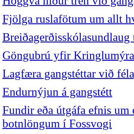
Höggva niður trén við gang
Fjölga ruslafötum um allt h
Breiðagerðisskólasundlaug t
Göngubrú yfir Kringlumýra
Lagfæra gangstéttar við fél
Endurnýjun á gangstétt
Fundir eða útgáfa efnis um 
botnlöngum í Fossvogi