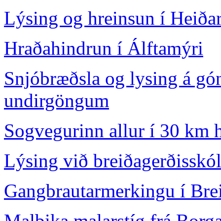
Lýsing og hreinsun í Heiða
Hraðahindrun í Álftamýri
Snjóbræðsla og lysing á gó
undirgöngum
Sogvegurinn allur í 30 km 
Lýsing við breiðagerðisskó
Gangbrautarmerkingu í Bre
Malbika malarstíg frá Borg