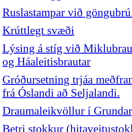
Ruslastampar við göngubrú 
Krúttlegt svæði
Lýsing á stíg við Miklubrau
og Háaleitisbrautar
Gróðursetning trjáa meðfr
frá Óslandi að Seljalandi.
Draumaleikvöllur í Grundar
Betri stokkur (hitaveitustok