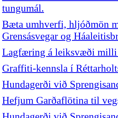
tungumál.
Bæta umhverfi, hljóðmön m
Grensásvegar og Háaleitisbr
Lagfæring á leiksvæði mill
Graffiti-kennsla í Réttarhol
Hundagerði við Sprengisan
Hefjum Garðaflötina til veg
Hundagerði við Sprengisan