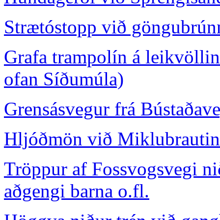
Strætóstopp við göngubrúnn
Grafa trampolín á leikvöllin
ofan Síðumúla)
Grensásvegur frá Bústaðaveg
Hljóðmön við Miklubrautin
Tröppur af Fossvogsvegi nið
aðgengi barna o.fl.