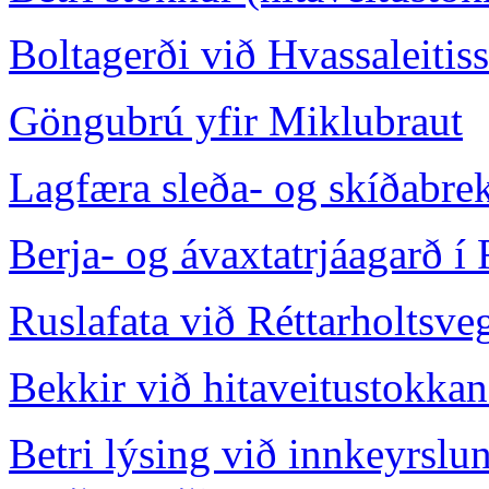
Boltagerði við Hvassaleitis
Göngubrú yfir Miklubraut
Lagfæra sleða- og skíðabre
Berja- og ávaxtatrjáagarð í
Ruslafata við Réttarholtsve
Bekkir við hitaveitustokkan
Betri lýsing við innkeyrslu