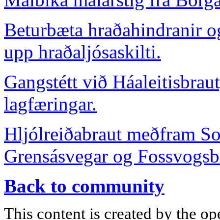
Beturbæta hraðahindranir o
upp hraðaljósaskilti.
Gangstétt við Háaleitisbraut
lagfæringar.
Hljólreiðabraut meðfram So
Grensásvegar og Fossvogsb
Back to community
This content is created by the op