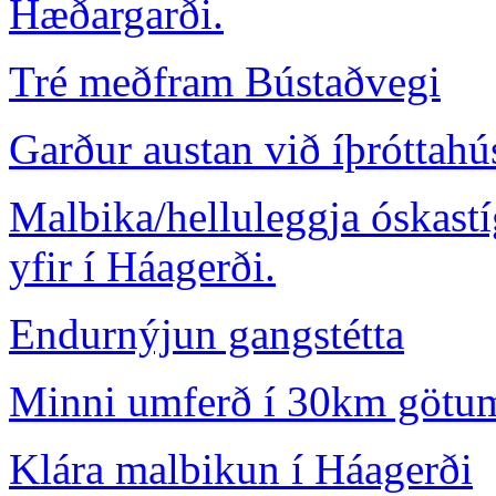
Hæðargarði.
Tré meðfram Bústaðvegi
Garður austan við íþróttahú
Malbika/helluleggja óskastí
yfir í Háagerði.
Endurnýjun gangstétta
Minni umferð í 30km götu
Klára malbikun í Háagerði