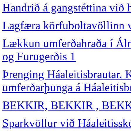
Handrið á gangstéttina við 
Lagfæra körfuboltavöllinn 
Lækkun umferðahraða í Álmg
og Furugerðis 1
Þrenging Háaleitisbrautar. 
umferðarþunga á Háaleitisb
BEKKIR, BEKKIR , BEK
Sparkvöllur við Háaleitissk