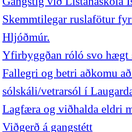
Gangstíg við Listaháskóla Í
Skemmtilegar ruslafötur fyr
Hljóðmúr.
Yfirbyggðan róló svo hægt s
Fallegri og betri aðkomu a
sólskáli/vetrarsól í Laugard
Lagfæra og viðhalda eldri
Viðgerð á gangstétt