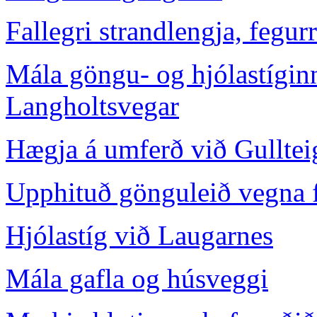
Fallegri strandlengja, fegur
Mála göngu- og hjólastígin
Langholtsvegar
Hægja á umferð við Gulltei
Upphituð gönguleið vegna f
Hjólastíg við Laugarnes
Mála gafla og húsveggi