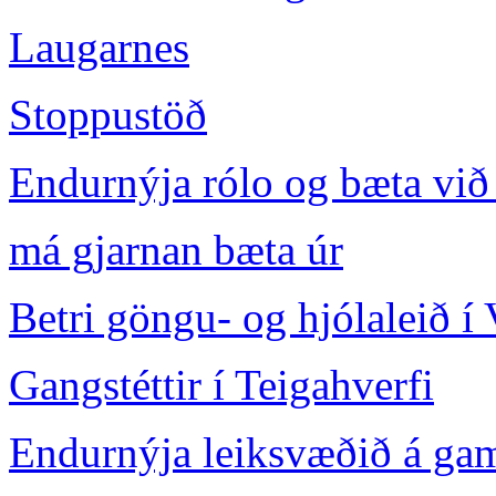
Laugarnes
Stoppustöð
Endurnýja rólo og bæta við 
má gjarnan bæta úr
Betri göngu- og hjólaleið í
Gangstéttir í Teigahverfi
Endurnýja leiksvæðið á ga