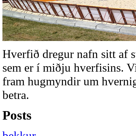
Hverfið dregur nafn sitt af s
sem er í miðju hverfisins. V
fram hugmyndir um hvernig 
betra.
Posts
bekkur