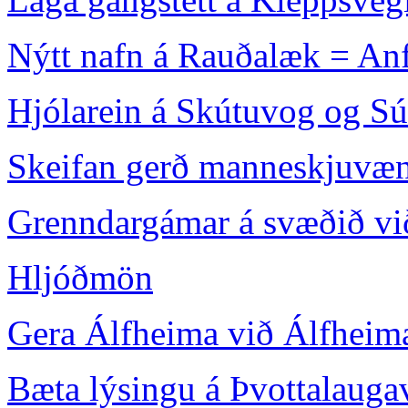
Nýtt nafn á Rauðalæk = An
Hjólarein á Skútuvog og S
Skeifan gerð manneskjuvæn
Grenndargámar á svæðið vi
Hljóðmön
Gera Álfheima við Álfheima
Bæta lýsingu á Þvottalauga