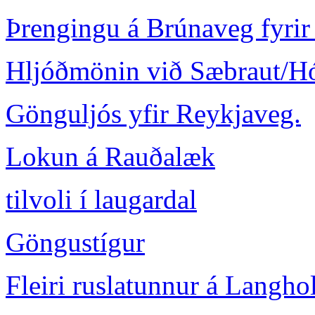
Þrengingu á Brúnaveg fyri
Hljóðmönin við Sæbraut/H
Gönguljós yfir Reykjaveg.
Lokun á Rauðalæk
tilvoli í laugardal
Göngustígur
Fleiri ruslatunnur á Langho