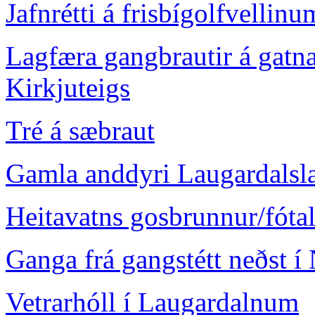
Jafnrétti á frisbígolfvellin
Lagfæra gangbrautir á gat
Kirkjuteigs
Tré á sæbraut
Gamla anddyri Laugardalsl
Heitavatns gosbrunnur/fóta
Ganga frá gangstétt neðst í
Vetrarhóll í Laugardalnum