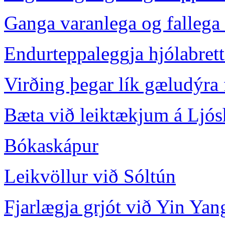
Ganga varanlega og fallega
Endurteppaleggja hjólabrett
Virðing þegar lík gæludýra 
Bæta við leiktækjum á Ljó
Bókaskápur
Leikvöllur við Sóltún
Fjarlægja grjót við Yin Yan