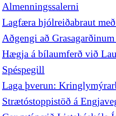
Almenningssalerni
Lagfæra hjólreiðabraut me
Aðgengi að Grasagarðinum 
Hægja á bílaumferð við La
Spéspegill
Laga þverun: Kringlymýrar
Strætóstoppistöð á Engjave