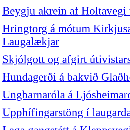
Beygju akrein af Holtavegi 
Hringtorg á mótum Kirkjus
Laugalækjar
Skjólgott og afgirt útivist
Hundagerði á bakvið Glað
Ungbarnaróla á Ljósheimar
Upphífingarstöng í laugard
Laga gangstétt á Kleppsveg