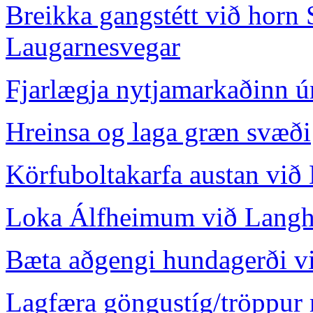
Breikka gangstétt við horn
Laugarnesvegar
Fjarlægja nytjamarkaðinn ú
Hreinsa og laga græn svæði
Körfuboltakarfa austan við
Loka Álfheimum við Langh
Bæta aðgengi hundagerði v
Lagfæra göngustíg/tröppur 