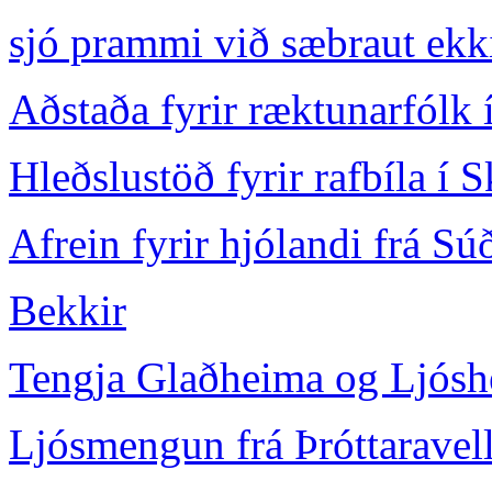
sjó prammi við sæbraut ekk
Aðstaða fyrir ræktunarfólk 
Hleðslustöð fyrir rafbíla í 
Afrein fyrir hjólandi frá Sú
Bekkir
Tengja Glaðheima og Ljósh
Ljósmengun frá Þróttaravel