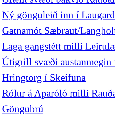
Ný gönguleið inn í Laugard
Gatnamót Sæbraut/Langhol
Laga gangstétt milli Leiru
Útigrill svæði austanmegin 
Hringtorg í Skeifuna
Rólur á Aparóló milli Rauð
Göngubrú