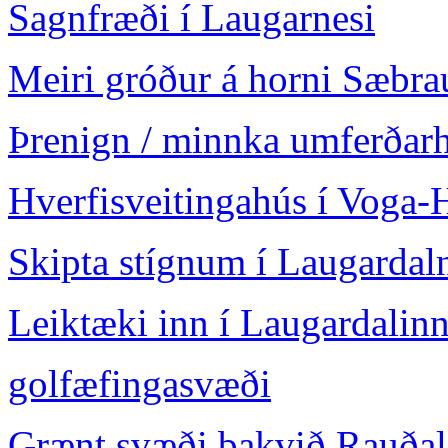
Sagnfræði í Laugarnesi
Meiri gróður á horni Sæbra
Þrenign / minnka umferðarh
Hverfisveitingahús í Voga-
Skipta stígnum í Laugardal
Leiktæki inn í Laugardalin
golfæfingasvæði
Grænt svæði bakvið Rauðalæ