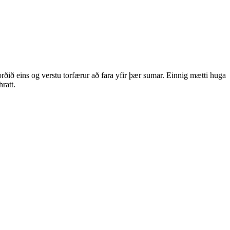
rðið eins og verstu torfærur að fara yfir þær sumar. Einnig mætti huga
ratt.