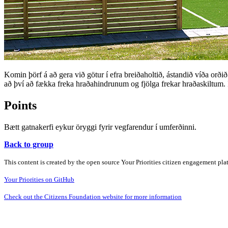
Komin þörf á að gera við götur í efra breiðaholtið, ástandið víða orð
að því að fækka freka hraðahindrunum og fjölga frekar hraðaskiltum. Þ
Points
Bætt gatnakerfi eykur öryggi fyrir vegfarendur í umferðinni.
Back to group
This content is created by the open source Your Priorities citizen engagement pl
Your Priorities on GitHub
Check out the Citizens Foundation website for more information