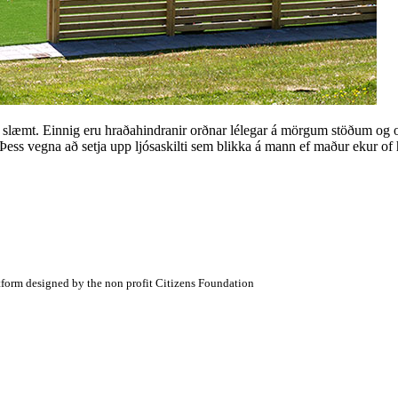
ið slæmt. Einnig eru hraðahindranir orðnar lélegar á mörgum stöðum og o
ess vegna að setja upp ljósaskilti sem blikka á mann ef maður ekur of h
atform designed by the non profit Citizens Foundation