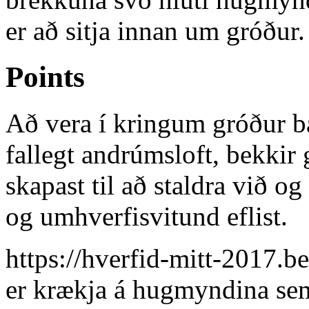
er að sitja innan um gróður.
Points
Að vera í kringum gróður bæ
fallegt andrúmsloft, bekkir
skapast til að staldra við o
og umhverfisvitund eflist.
https://hverfid-mitt-2017.be
er krækja á hugmyndina sem 