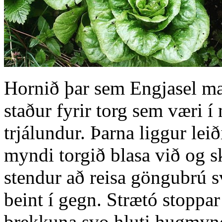
Hornið þar sem Engjasel mæ
staður fyrir torg sem væri 
trjálundur. Þarna liggur lei
myndi torgið blasa við og 
stendur að reisa göngubrú 
beint í gegn. Strætó stoppa
brekkuna svo hluti hugmynd