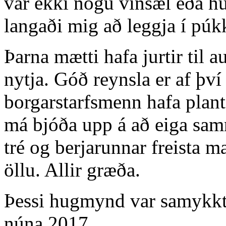
var ekki nógu vinsæl eða hú
langaði mig að leggja í púk
Þarna mætti hafa jurtir til 
nytja. Góð reynsla er af þv
borgarstarfsmenn hafa plant
má bjóða upp á að eiga sam
tré og berjarunnar freista m
öllu. Allir græða.
Þessi hugmynd var samykk
núna 2017.