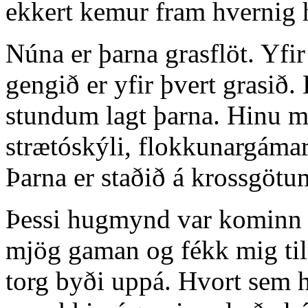
ekkert kemur fram hvernig h
Núna er þarna grasflöt. Yfi
gengið er yfir þvert grasið
stundum lagt þarna. Hinu me
strætóskýli, flokkunargámar
Þarna er staðið á krossgötu
Þessi hugmynd var kominn h
mjög gaman og fékk mig ti
torg byði uppá. Hvort sem 