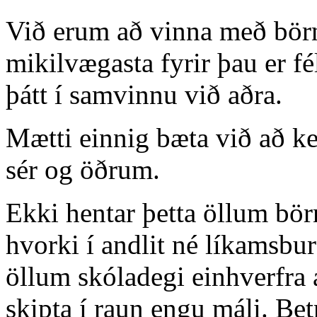
Við erum að vinna með börn 
mikilvægasta fyrir þau er fé
þátt í samvinnu við aðra.
Mætti einnig bæta við að ke
sér og öðrum.
Ekki hentar þetta öllum bör
hvorki í andlit né líkamsbu
öllum skóladegi einhverfra
skipta í raun engu máli. Bet