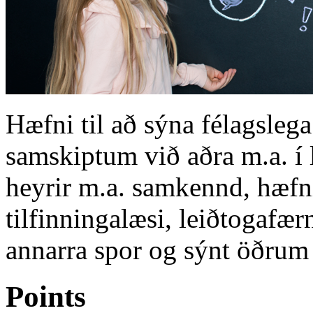
Hæfni til að sýna félagsleg
samskiptum við aðra m.a. í l
heyrir m.a. samkennd, hæfni
tilfinningalæsi, leiðtogafærn
annarra spor og sýnt öðrum
Points