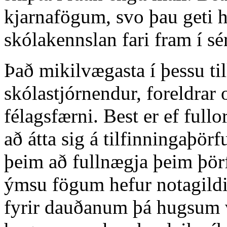
kjarnafögum, svo þau geti h
skólakennslan fari fram í sé
Það mikilvægasta í þessu till
skólastjórnendur, foreldrar 
félagsfærni. Best er ef fullo
að átta sig á tilfinningaþö
þeim að fullnægja þeim þör
ýmsu fögum hefur notagildi
fyrir dauðanum þá hugsum v