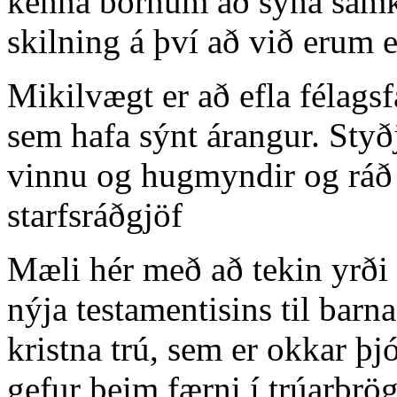
kenna börnum að sýna samke
skilning á því að við erum e
Mikilvægt er að efla félag
sem hafa sýnt árangur. Styð
vinnu og hugmyndir og ráð 
starfsráðgjöf
Mæli hér með að tekin yrði
nýja testamentisins til bar
kristna trú, sem er okkar þjó
gefur þeim færni í trúarbr