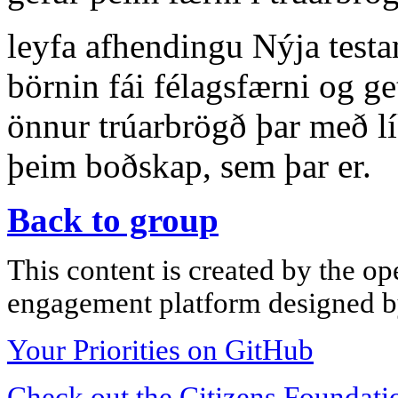
leyfa afhendingu Nýja testam
börnin fái félagsfærni og ge
önnur trúarbrögð þar með lí
þeim boðskap, sem þar er.
Back to group
This content is created by the op
engagement platform designed by
Your Priorities on GitHub
Check out the Citizens Foundati