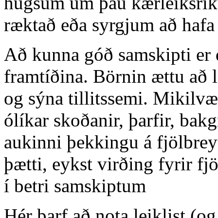
hugsum um þau kærleiksrí
ræktað eða syrgjum að hafa 
Að kunna góð samskipti er d
framtíðina. Börnin ættu að 
og sýna tillitssemi. Mikilvæ
ólíkar skoðanir, þarfir, bak
aukinni þekkingu á fjölbrey
þætti, eykst virðing fyrir f
í betri samskiptum
Hér þarf að nota leiklist (og