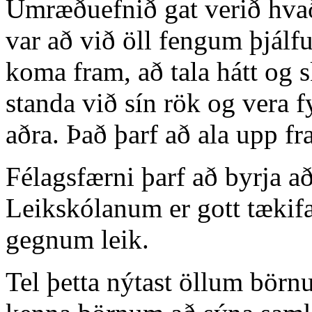
Umræðuefnið gat verið hvað
var að við öll fengum þjálfu
koma fram, að tala hátt og s
standa við sín rök og vera f
aðra. Það þarf að ala upp fr
Félagsfærni þarf að byrja að
Leikskólanum er gott tækifær
gegnum leik.
Tel þetta nýtast öllum börnu