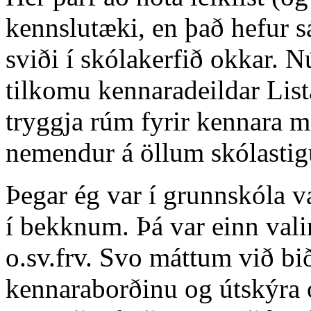
kennslutæki, en það hefur s
sviði í skólakerfið okkar. 
tilkomu kennaradeildar List
tryggja rúm fyrir kennara m
nemendur á öllum skólasti
Þegar ég var í grunnskóla v
í bekknum. Þá var einn valin
o.sv.frv. Svo máttum við b
kennaraborðinu og útskýra