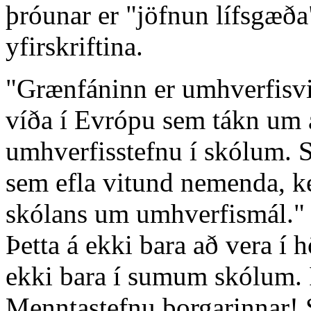
þróunar er "jöfnun lífsgæða
yfirskriftina.
"Grænfáninn er umhverfisvi
víða í Evrópu sem tákn um 
umhverfisstefnu í skólum. S
sem efla vitund nemenda, k
skólans um umhverfismál." 
Þetta á ekki bara að vera í
ekki bara í sumum skólum. Þ
Menntastefnu borgarinnar! 