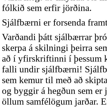
fólkið sem erfir jörðina.
Sjálfbærni er forsenda fra
Varðandi þátt sjálbærrar þr
skerpa á skilningi þeirra se
að í yfirskriftinni í þessum
falli undir sjálfbærni! Sjá
sem kemur til með að skip
og byggir á hegðun sem er já
öllum samfélögum jarðar. Eit