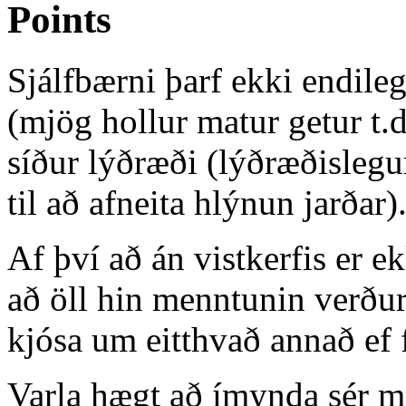
Points
Sjálfbærni þarf ekki endileg
(mjög hollur matur getur t.d
síður lýðræði (lýðræðislegur
til að afneita hlýnun jarðar)
Af því að án vistkerfis er ekk
að öll hin menntunin verður
kjósa um eitthvað annað ef 
Varla hægt að ímynda sér m