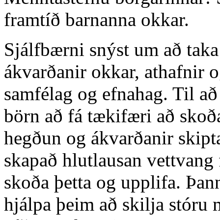
framtíð barnanna okkar.
Sjálfbærni snýst um að tak
ákvarðanir okkar, athafnir o
samfélag og efnahag. Til að
börn að fá tækifæri að skoða
hegðun og ákvarðanir skipt
skapað hlutlausan vettvang 
skoða þetta og upplifa. Þa
hjálpa þeim að skilja stóru 