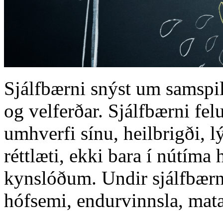
Sjálfbærni snýst um samspi
og velferðar. Sjálfbærni fel
umhverfi sínu, heilbrigði, 
réttlæti, ekki bara í nútím
kynslóðum. Undir sjálfbærni
hófsemi, endurvinnsla, mata