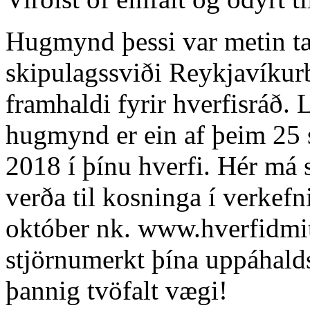
Hugmynd þessi var metin tæ
skipulagssviði Reykjavíkur
framhaldi fyrir hverfisráð. 
hugmynd er ein af þeim 25 
2018 í þínu hverfi. Hér má 
verða til kosninga í verkefn
október nk. www.hverfidmit
stjörnumerkt þína uppáhal
þannig tvöfalt vægi!