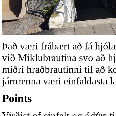
Það væri frábært að fá hjól
við Miklubrautina svo að hj
miðri hraðbrautinni til að k
járnrenna væri einfaldasta l
Points
Virðist of einfalt og ódýrt ti