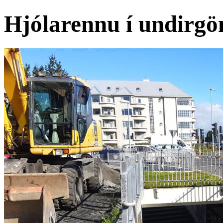
Hjólarennu í undirgö