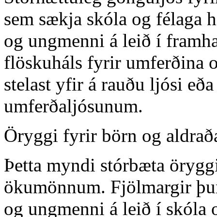
sem sækja skóla og félaga 
og ungmenni á leið í framh
flöskuháls fyrir umferðina 
stelast yfir á rauðu ljósi eða
umferðaljósunum.
Öryggi fyrir börn og aldrað
Þetta myndi stórbæta öryggi
ökumönnum. Fjölmargir þurfa
og ungmenni á leið í skóla o