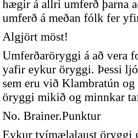
hægir á allri umferð þarna 
umferð á meðan fólk fer yfi
Algjört möst!
Umferðaröryggi á að vera f
yafir eykur öryggi. Þessi lj
sem eru við Klambratún og
öryggi mikið og minnkar taf
No. Brainer.Punktur
Eykur tvímælalaust öryggi 