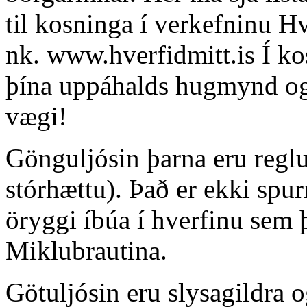
til kosninga í verkefninu H
nk. www.hverfidmitt.is Í k
þína uppáhalds hugmynd og 
vægi!
Gönguljósin þarna eru regl
stórhættu). Það er ekki spu
öryggi íbúa í hverfinu sem þ
Miklubrautina.
Götuljósin eru slysagildra 