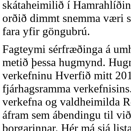
skátaheimilið í Hamrahlíðin
orðið dimmt snemma væri sér
fara yfir göngubrú.
Fagteymi sérfræðinga á umh
metið þessa hugmynd. Hugm
verkefninu Hverfið mitt 20
fjárhagsramma verkefnisins
verkefna og valdheimilda 
áfram sem ábendingu til við
borgarinnar. Hér má sjá lis