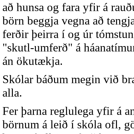
að hunsa og fara yfir á rauð
börn beggja vegna að tengj
ferðir þeirra í og úr tóms
"skutl-umferð" á háanatím
án ökutækja.
Skólar báðum megin við brau
alla.
Fer þarna reglulega yfir á 
börnum á leið í skóla ofl, 