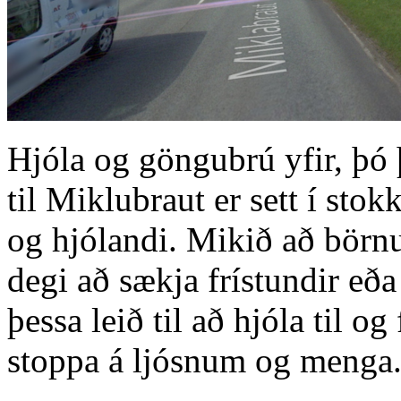
Hjóla og göngubrú yfir, þó
til Miklubraut er sett í stok
og hjólandi. Mikið að börn
degi að sækja frístundir eð
þessa leið til að hjóla til og
stoppa á ljósnum og menga