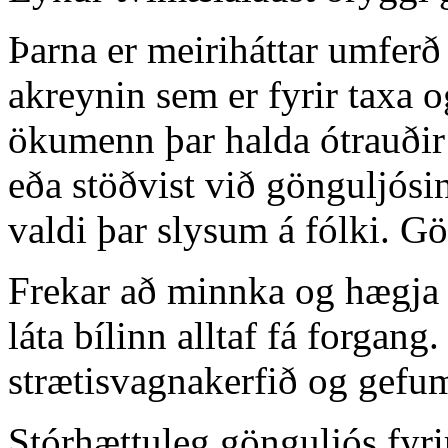
Þarna er meiriháttar umferð
akreynin sem er fyrir taxa o
ökumenn þar halda ótrauðir
eða stöðvist við gönguljósin
valdi þar slysum á fólki. G
Frekar að minnka og hægja 
láta bílinn alltaf fá forgan
strætisvagnakerfið og gefum
Stórhættuleg gönguljós fyri