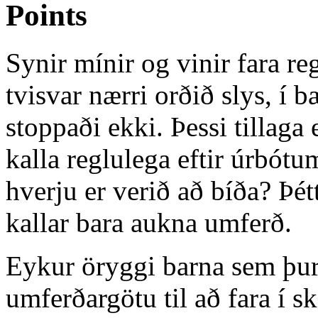
Points
Synir mínir og vinir fara re
tvisvar nærri orðið slys, í 
stoppaði ekki. Þessi tillaga 
kalla reglulega eftir úrbótum
hverju er verið að bíða? Þé
kallar bara aukna umferð.
Eykur öryggi barna sem þurf
umferðargötu til að fara í s