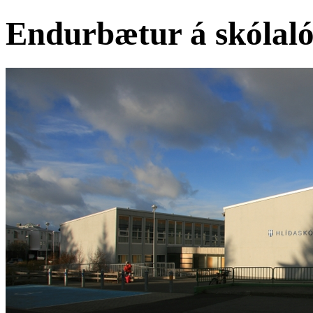
Endurbætur á skólalóð