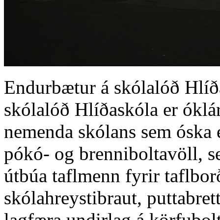
Endurbætur á skólalóð Hlíð
skólalóð Hlíðaskóla er óklá
nemenda skólans sem óska ef
pókó- og brenniboltavöll, se
útbúa taflmenn fyrir taflbor
skólahreystibraut, puttabrett
lagfæra undirlag á körfubolt