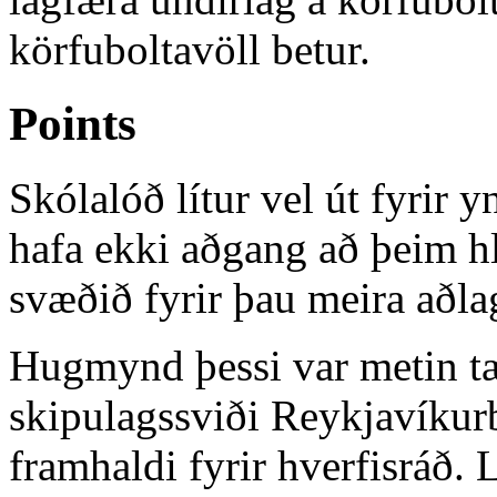
körfuboltavöll betur.
Points
Skólalóð lítur vel út fyrir 
hafa ekki aðgang að þeim hl
svæðið fyrir þau meira aðla
Hugmynd þessi var metin tæ
skipulagssviði Reykjavíkur
framhaldi fyrir hverfisráð. 