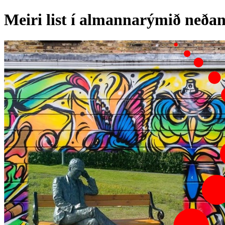
Meiri list í almannarýmið neða