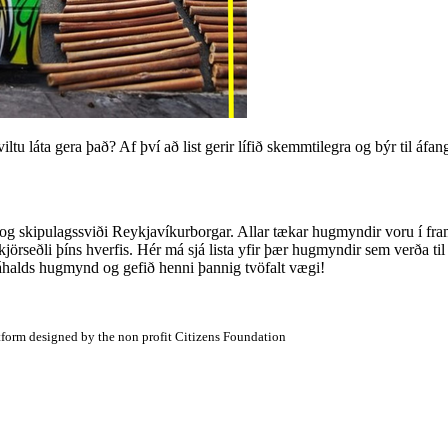
ltu láta gera það? Af því að list gerir lífið skemmtilegra og býr til áfan
 og skipulagssviði Reykjavíkurborgar. Allar tækar hugmyndir voru í f
á kjörseðli þíns hverfis. Hér má sjá lista yfir þær hugmyndir sem verða 
áhalds hugmynd og gefið henni þannig tvöfalt vægi!
atform designed by the non profit Citizens Foundation