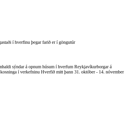
gastaði í hverfinu þegar farið er í göngutúr
ramhaldi sýndar á opnum húsum í hverfum Reykjavíkurborgar á
til kosninga í verkefninu Hverfið mitt þann 31. október - 14. nóvember