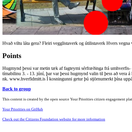
Hvað viltu láta gera? Fleiri vegglistaverk og útilistaverk Hvers vegna vi
Points
Hugmynd þessi var metin tæk af fagteymi sérfræðinga frá umhverfis-
tímabilinu 3. - 13. júní, þar var þessi hugmynd valin til þess að vera 
nk. www.hverfidmitt.is Í kosningunni getur þú stjörnumerkt þína upp
Back to group
This content is created by the open source Your Priorities citizen engagement pl
Your Priorities on GitHub
Check out the Citizens Foundation website for more information