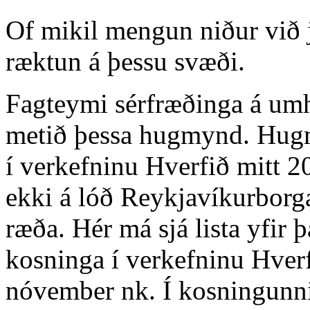
Of mikil mengun niður við 
ræktun á þessu svæði.
Fagteymi sérfræðinga á umh
metið þessa hugmynd. Hugm
í verkefninu Hverfið mitt 
ekki á lóð Reykjavíkurborg
ræða. Hér má sjá lista yfir
kosninga í verkefninu Hverf
nóvember nk. Í kosningunni