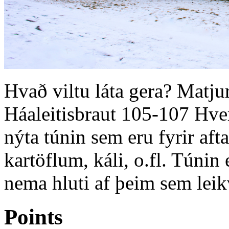
Hvað viltu láta gera? Matju
Háaleitisbraut 105-107 Hver
nýta túnin sem eru fyrir afta
kartöflum, káli, o.fl. Túnin 
nema hluti af þeim sem leik
Points