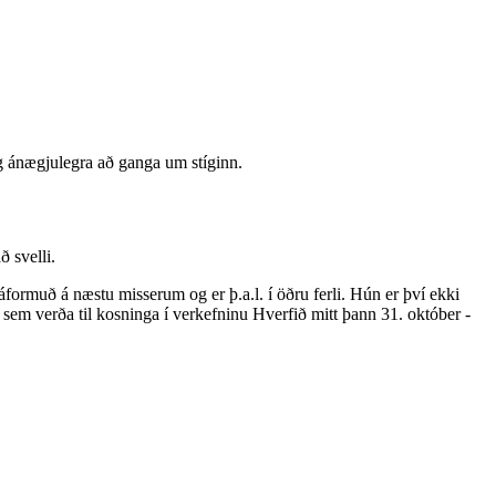
og ánægjulegra að ganga um stíginn.
ð svelli.
ormuð á næstu misserum og er þ.a.l. í öðru ferli. Hún er því ekki
sem verða til kosninga í verkefninu Hverfið mitt þann 31. október -