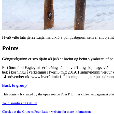
Hvað viltu láta gera? Laga malbikið á göngustígnum sem er allt ójafn
Points
Göngustígurinn er svo ójafn að það er hreint og beint slysahætta af þes
Er í öðru ferli Fagteymi sérfræðinga á umhverfis- og skipulagssviði 
tæk í kosningu í verkefninu Hverfið mitt 2019. Hugmyndinni verður vís
14. nóvember nk. www.hverfidmitt.is Í kosningunni getur þú stjörnu
Back to group
This content is created by the open source Your Priorities citizen engagement pl
Your Priorities on GitHub
Check out the Citizens Foundation website for more information