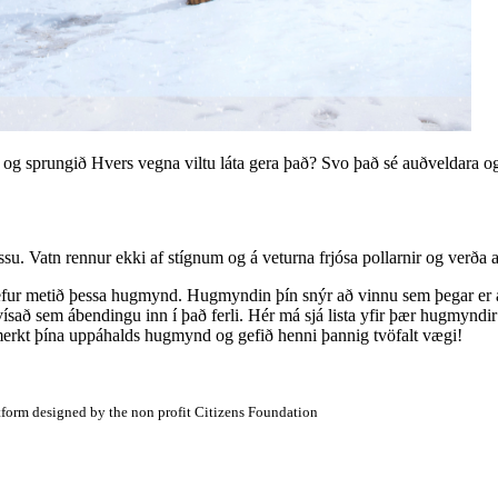
t og sprungið Hvers vegna viltu láta gera það? Svo það sé auðveldara 
su. Vatn rennur ekki af stígnum og á veturna frjósa pollarnir og verða a
hefur metið þessa hugmynd. Hugmyndin þín snýr að vinnu sem þegar er áf
að sem ábendingu inn í það ferli. Hér má sjá lista yfir þær hugmyndir 
merkt þína uppáhalds hugmynd og gefið henni þannig tvöfalt vægi!
atform designed by the non profit Citizens Foundation