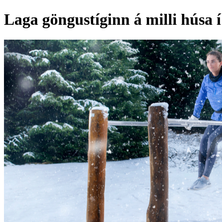
Laga göngustíginn á milli húsa