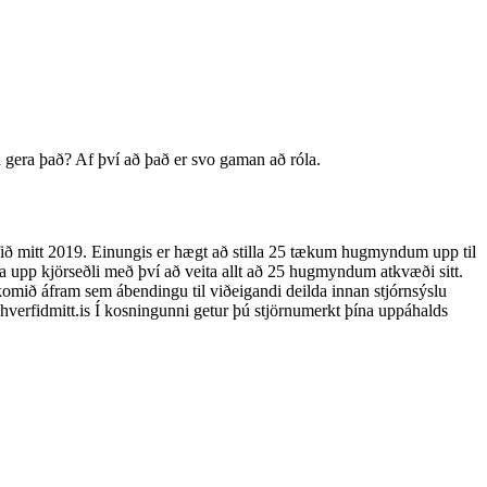
a gera það? Af því að það er svo gaman að róla.
ið mitt 2019. Einungis er hægt að stilla 25 tækum hugmyndum upp til
la upp kjörseðli með því að veita allt að 25 hugmyndum atkvæði sitt.
komið áfram sem ábendingu til viðeigandi deilda innan stjórnsýslu
hverfidmitt.is Í kosningunni getur þú stjörnumerkt þína uppáhalds