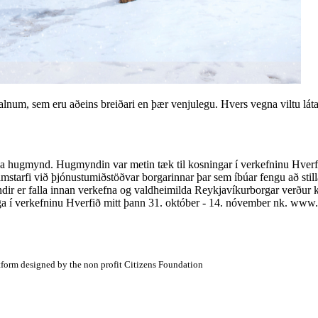
dalnum, sem eru aðeins breiðari en þær venjulegu. Hvers vegna viltu lát
sa hugmynd. Hugmyndin var metin tæk til kosningar í verkefninu Hverf
amstarfi við þjónustumiðstöðvar borgarinnar þar sem íbúar fengu að stil
ndir er falla innan verkefna og valdheimilda Reykjavíkurborgar verður 
nga í verkefninu Hverfið mitt þann 31. október - 14. nóvember nk. www.
atform designed by the non profit Citizens Foundation