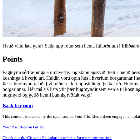
Hvað viltu láta gera? Setja upp rólur sem henta fullorðnum í Elliðaár
Points
Fagteymi sérfræðinga á umhverfis- og skipulagssviði hefur metið þes
kosninga á hverju ári. Haldin voru opin hús í hverfum borgarinnar í s
Þessi hugmynd rataði því miður ekki í uppstillingu þetta árið. Hugmy
borgarinnar. Hér má sjá lista yfir þær hugmyndir sem verða til kosni
hugmynd og gefið henni þannig tvöfalt vægi!
Back to group
This content is created by the open source Your Priorities citizen engagement pl
Your Priorities on GitHub
Check out the Citizens Foundation website for more information