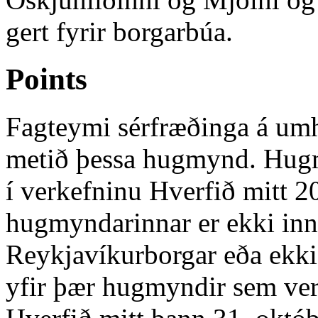
gert fyrir borgarbúa.
Points
Fagteymi sérfræðinga á umh
metið þessa hugmynd. Hugmy
í verkefninu Hverfið mitt 2
hugmyndarinnar er ekki inn
Reykjavíkurborgar eða ekki 
yfir þær hugmyndir sem verð