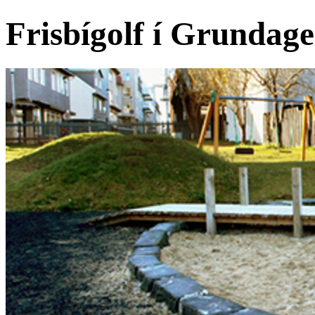
Frisbígolf í Grundag