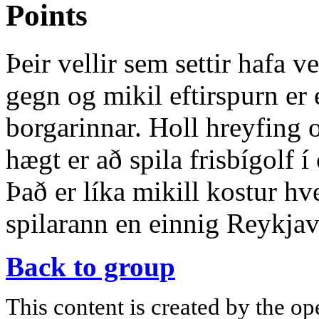
Points
Þeir vellir sem settir hafa v
gegn og mikil eftirspurn er e
borgarinnar. Holl hreyfing o
hægt er að spila frisbígolf 
Það er líka mikill kostur hve
spilarann en einnig Reykja
Back to group
This content is created by the op