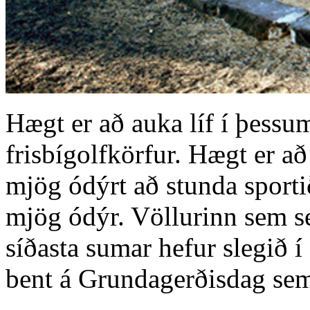
Hægt er að auka líf í þessum
frisbígolfkörfur. Hægt er að 
mjög ódýrt að stunda sportið
mjög ódýr. Völlurinn sem se
síðasta sumar hefur slegið 
bent á Grundagerðisdag sem 