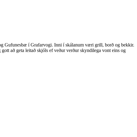
g Gufunesbæ í Grafarvogi. Inni í skálanum væri grill, borð og bekkir.
g gott að geta leitað skjóls ef veður verður skyndilega vont eins og