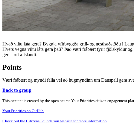
Hvað viltu láta gera? Byggja yfirbyggða grill- og nestisaðstöðu í La
Hvers vegna viltu láta gera það? Það væri frábært fyrir fjölskyldur og 
gerist oft a Íslandi.
Points
Væri frábært og myndi falla vel að hugmyndinn um Danspall gera svæ
Back to group
This content is created by the open source Your Priorities citizen engagement pl
Your Priorities on GitHub
Check out the Citizens Foundation website for more information