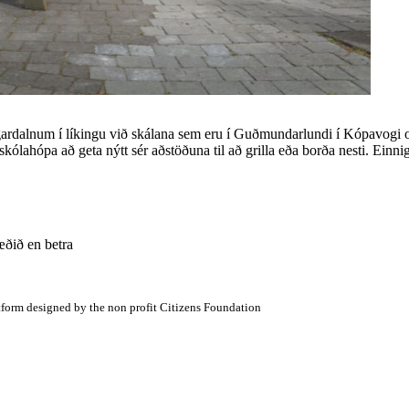
ugardalnum í líkingu við skálana sem eru í Guðmundarlundi í Kópavogi o
skólahópa að geta nýtt sér aðstöðuna til að grilla eða borða nesti. Einni
ðið en betra
atform designed by the non profit Citizens Foundation