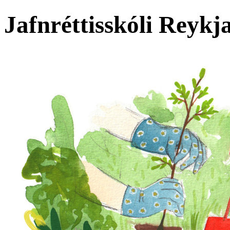
Jafnréttisskóli Reyk