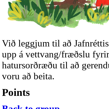
Við leggjum til að Jafnrétt
upp á vettvang/fræðslu fyri
hatursorðræðu til að gerendu
voru að beita.
Points
Back to group