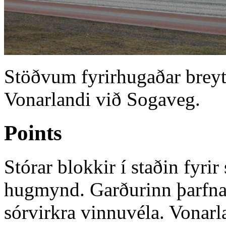
Stöðvum fyrirhugaðar breyti
Vonarlandi við Sogaveg.
Points
Stórar blokkir í staðin fyri
hugmynd. Garðurinn þarfna
sórvirkra vinnuvéla. Vonar