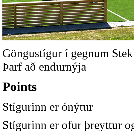
Göngustígur í gegnum Stekk
Þarf að endurnýja
Points
Stígurinn er ónýtur
Stígurinn er ofur þreyttur