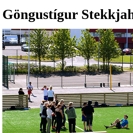
Göngustígur Stekkjah