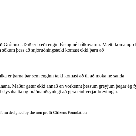
ð Grófarsel. Það er bæði engin lýsing né hálkuvarnir. Mætti koma upp lý
la sökum þess að snjóruðningstæki komast ekki þarn að
lka er þarna þar sem enginn tæki komast að til að moka né sanda
orgnana. Maður getur ekki annað en vorkennt þessum greyjum þegar ég f
l slysahætta og bráðnauðsynlegt að gera einhverjar breytingar.
atform designed by the non profit Citizens Foundation