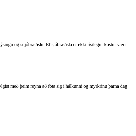
singu og snjóbræðslu. Ef sjóbræðsla er ekki físilegur kostur væri
ylgist með þeim reyna að fóta sig í hálkunni og myrkrinu þarna dag