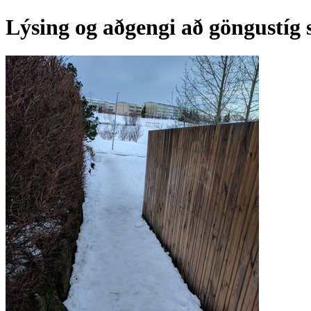
Lýsing og aðgengi að göngustíg 