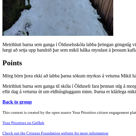
Meirihluti barna sem ganga í Ölduselsskóla labba þröngan göngstíg vi
hægt að setja upp handrið þar sem mikil hálka myndast á þessum kaf
Points
Mörg börn þora ekki að labba þarna sökum myrkus á veturna Mikil há
Meirihluti barna sem ganga til skóla í Ölduseli fara þennan stíg á m
eftir dag á veturna út um eldhúsgluggann minn. Þarna er klárlega miki
Back to group
This content is created by the open source Your Priorities citizen engagement pl
Your Priorities on GitHub
Check out the Citizens Foundation website for more information