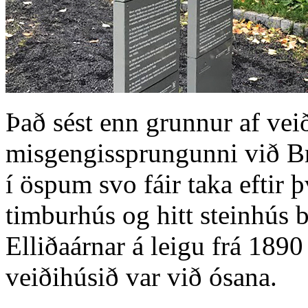
Það sést enn grunnur af vei
misgengissprungunni við Br
í öspum svo fáir taka eftir 
timburhús og hitt steinhús 
Elliðaárnar á leigu frá 1890
veiðihúsið var við ósana.