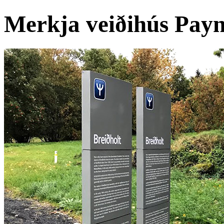
Merkja veiðihús Payne