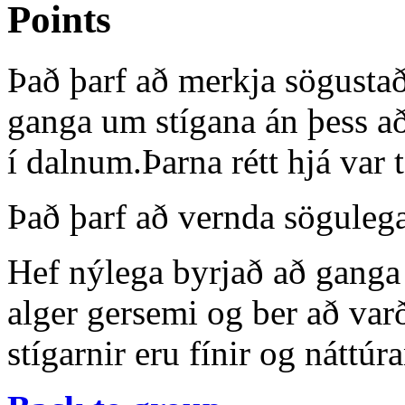
Points
Það þarf að merkja sögustað
ganga um stígana án þess að
í dalnum.Þarna rétt hjá var 
Það þarf að vernda söguleg
Hef nýlega byrjað að ganga 
alger gersemi og ber að var
stígarnir eru fínir og náttú