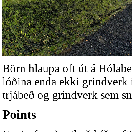
Börn hlaupa oft út á Hólaber
lóðina enda ekki grindverk í
trjábeð og grindverk sem s
Points