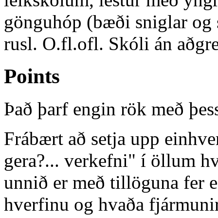
gönguhóp (bæði sniglar og s
rusl. O.fl.ofl. Skóli án aðgre
Points
Það þarf engin rök með þes
Frábært að setja upp einhve
gera?... verkefni" í öllum 
unnið er með tillöguna fer e
hverfinu og hvaða fjármunir 