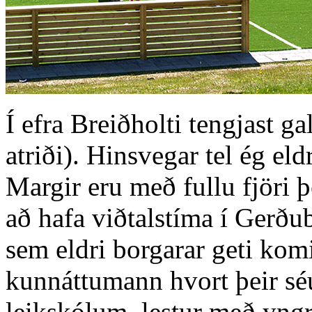
Í efra Breiðholti tengjast g
atriði). Hinsvegar tel ég el
Margir eru með fullu fjöri 
að hafa viðtalstíma í Gerðube
sem eldri borgarar geti kom
kunnáttumann hvort þeir séu
leikskólum, lestur með yng