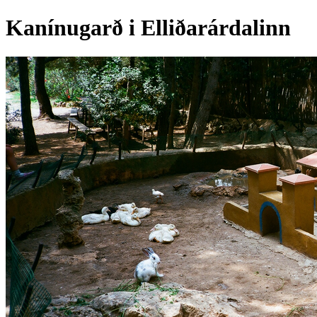
Kanínugarð i Elliðarárdalinn