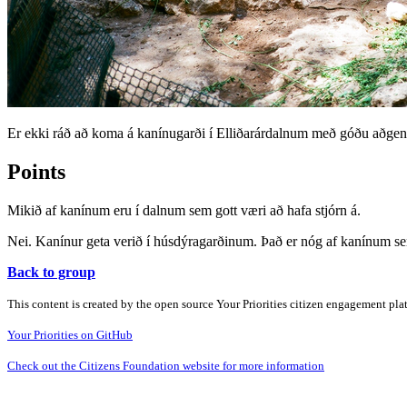
Er ekki ráð að koma á kanínugarði í Elliðarárdalnum með góðu aðgengi
Points
Mikið af kanínum eru í dalnum sem gott væri að hafa stjórn á.
Nei. Kanínur geta verið í húsdýragarðinum. Það er nóg af kanínum se
Back to group
This content is created by the open source Your Priorities citizen engagement pl
Your Priorities on GitHub
Check out the Citizens Foundation website for more information