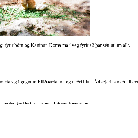
 fyrir börn og Kanínur. Koma má í veg fyrir að þar séu út um allt.
m éta sig í gegnum Elliðaárdalinn og neðri hluta Árbæjarins með tilh
atform designed by the non profit Citizens Foundation