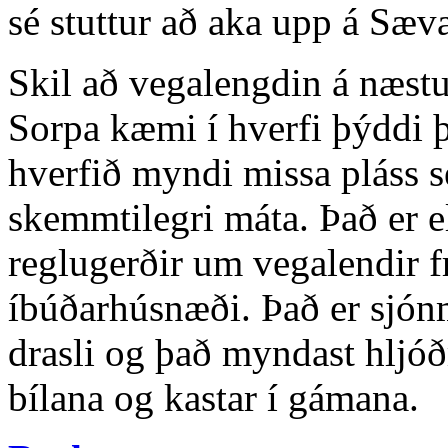
sé stuttur að aka upp á Sæv
Skil að vegalengdin á næstu
Sorpa kæmi í hverfi þýddi 
hverfið myndi missa pláss 
skemmtilegri máta. Það er e
reglugerðir um vegalendir f
íbúðarhúsnæði. Það er sjón
drasli og það myndast hljó
bílana og kastar í gámana.