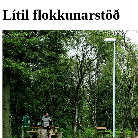
Lítil flokkunarstöð