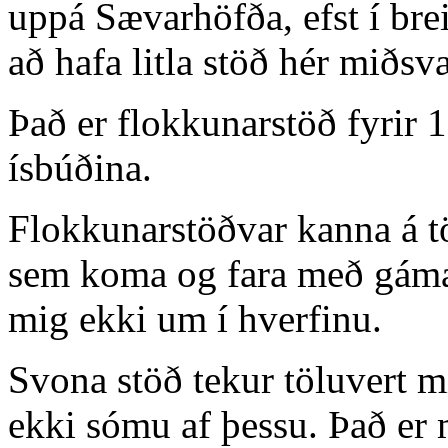
uppá Sævarhöfða, efst í brei
að hafa litla stöð hér miðsv
Það er flokkunarstöð fyrir 1
ísbúðina.
Flokkunarstöðvar kanna á 
sem koma og fara með gáma
mig ekki um í hverfinu.
Svona stöð tekur töluvert mi
ekki sómu af þessu. Það er