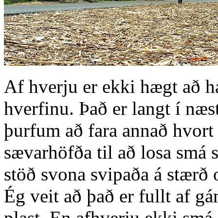
Af hverju er ekki hægt að ha
hverfinu. Það er langt í næs
þurfum að fara annað hvort 
sævarhöfða til að losa smá s
stöð svona svipaða á stærð o
Ég veit að það er fullt af g
plast. En afhverju ekki smá 