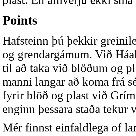
Points
Hafsteinn þú þekkir greinil
og grendargámum. Við Háale
til að taka við blöðum og 
manni langar að koma frá sé
fyrir blöð og plast við Grí
enginn þessara staða tekur v
Mér finnst einfaldlega of la