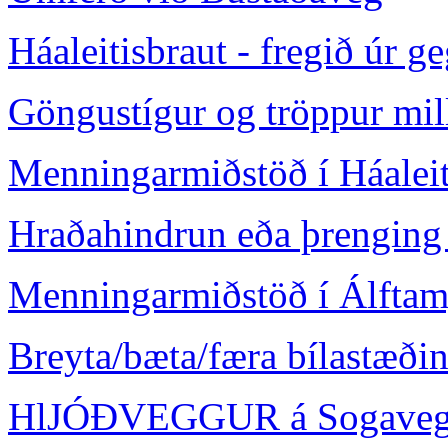
Háaleitisbraut - fregið úr
Göngustígur og tröppur mil
Menningarmiðstöð í Háaleit
Hraðahindrun eða þrenging 
Menningarmiðstöð í Álftam
Breyta/bæta/færa bílastæði
HlJÓÐVEGGUR á Sogaveg t