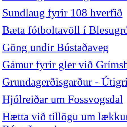
Sundlaug fyrir 108 hverfið
Bæta fótboltavöll í Blesugr
Göng undir Bústaðaveg
Gámur fyrir gler við Gríms
Grundagerðisgarður - Útigri
Hjólreiðar um Fossvogsdal
Hætta við tillögu um lækku