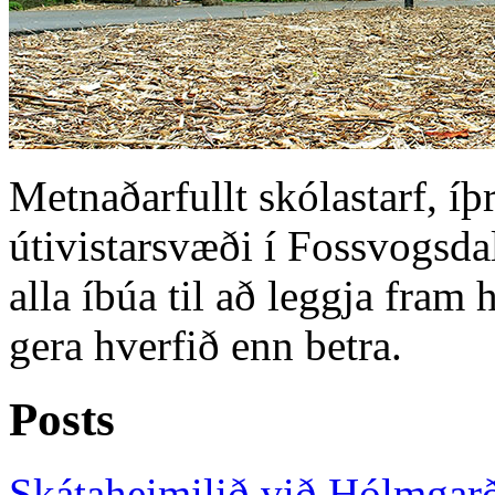
Metnaðarfullt skólastarf, íþr
útivistarsvæði í Fossvogsda
alla íbúa til að leggja fra
gera hverfið enn betra.
Posts
Skátaheimilið við Hólmgar