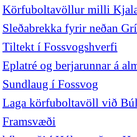
Körfuboltavöllur milli Kja
Sleðabrekka fyrir neðan Gr
Tiltekt í Fossvogshverfi
Eplatré og berjarunnar á 
Sundlaug í Fossvog
Laga körfuboltavöll við Bú
Framsvæði