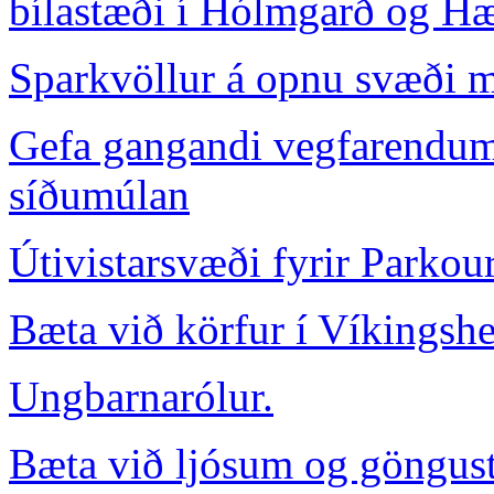
bílastæði í Hólmgarð og H
Sparkvöllur á opnu svæði m
Gefa gangandi vegfarendum
síðumúlan
Útivistarsvæði fyrir Parkou
Bæta við körfur í Víkingshe
Ungbarnarólur.
Bæta við ljósum og göngustí