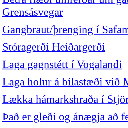
Grensásvegar
Gangbraut/þrenging í Safa
Stóragerði Heiðargerði
Laga gagnstétt í Vogalandi
Laga holur á bílastæði við
Lækka hámarkshraða í Stjö
Það er gleði og ánægja að fe