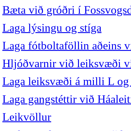
Bæta við gróðri í Fossvogsd
Laga lýsingu og stíga
Laga fótboltaföllin aðeins 
Hljóðvarnir við leiksvæði 
Laga leiksvæði á milli L og
Laga gangstéttir við Háalei
Leikvöllur