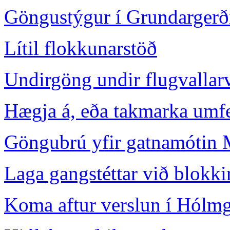
Göngustýgur í Grundargerð
Lítil flokkunarstöð
Undirgöng undir flugvallar
Hægja á, eða takmarka um
Göngubrú yfir gatnamótin 
Laga gangstéttar við blokkir
Koma aftur verslun í Hólm