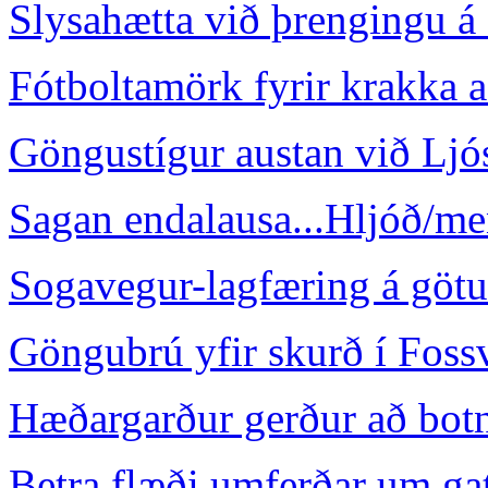
Slysahætta við þrengingu á 
Fótboltamörk fyrir krakka a
Göngustígur austan við Ljó
Sagan endalausa...Hljóð/m
Sogavegur-lagfæring á götu
Göngubrú yfir skurð í Foss
Hæðargarður gerður að bot
Betra flæði umferðar um ga