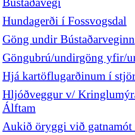
Bústaðavegi
Hundagerði í Fossvogsdal
Göng undir Bústaðarveginn
Göngubrú/undirgöng yfir/u
Hjá kartöflugarðinum í stjö
Hljóðveggur v/ Kringlumýra
Álftam
Aukið öryggi við gatnamót 