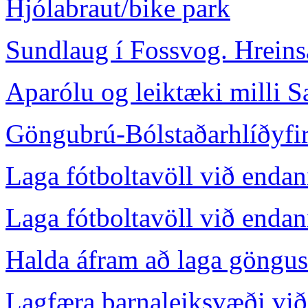
Hjólabraut/bike park
Sundlaug í Fossvog. Hreins
Aparólu og leiktæki milli S
Göngubrú-Bólstaðarhlíðyfir
Laga fótboltavöll við endan
Laga fótboltavöll við enda
Halda áfram að laga göngus
Lagfæra barnaleiksvæði vi