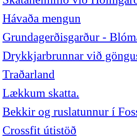
Hávaða mengun
Grundagerðisgarður - Blóm
Drykkjarbrunnar við göngus
Traðarland
Lækkum skatta.
Bekkir og ruslatunnur í Fo
Crossfit útistöð