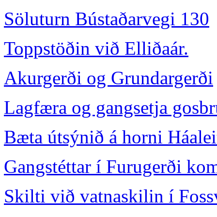
Söluturn Bústaðarvegi 130
Toppstöðin við Elliðaár.
Akurgerði og Grundargerði
Lagfæra og gangsetja gosbr
Bæta útsýnið á horni Háale
Gangstéttar í Furugerði komn
Skilti við vatnaskilin í Fos