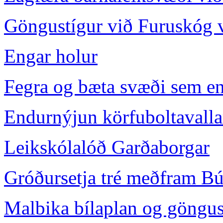
Göngustígur við Furuskóg v
Engar holur
Fegra og bæta svæði sem en
Endurnýjun körfuboltavalla
Leikskólalóð Garðaborgar
Gróðursetja tré meðfram Bú
Malbika bílaplan og göngus