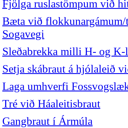
Fjölga ruslastömpum við hi
Bæta við flokkunargámum/
Sogavegi
Sleðabrekka milli H- og K-l
Setja skábraut á hjólaleið 
Laga umhverfi Fossvogslækj
Tré við Háaleitisbraut
Gangbraut í Ármúla