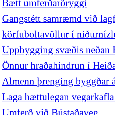
Bætt umferðaröryggi
Gangstétt samræmd við lagf
körfuboltavöllur í niðurnízl
Uppbygging svæðis neðan 
Önnur hraðahindrun í Heiða
Almenn þrenging byggðar 
Laga hættulegan vegarkafla
Umferð við Bústaðaveg