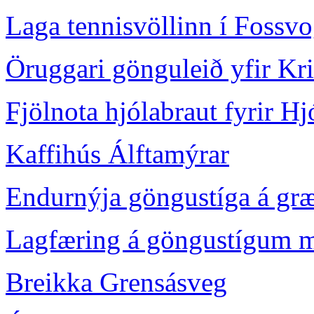
Laga tennisvöllinn í Fossvo
Öruggari gönguleið yfir Kr
Fjölnota hjólabraut fyrir Hjó
Kaffihús Álftamýrar
Endurnýja göngustíga á græ
Lagfæring á göngustígum mil
Breikka Grensásveg