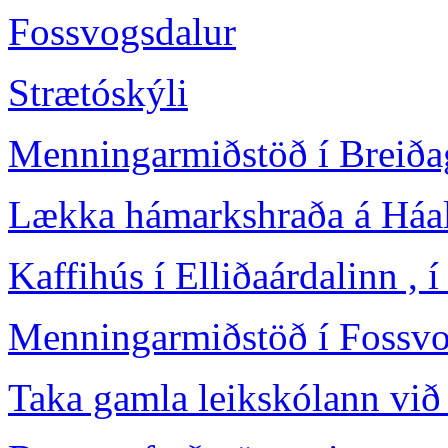
Fossvogsdalur
Strætóskýli
Menningarmiðstöð í Breiða
Lækka hámarkshraða á Háale
Kaffihús í Elliðaárdalinn , 
Menningarmiðstöð í Fossvo
Taka gamla leikskólann við 