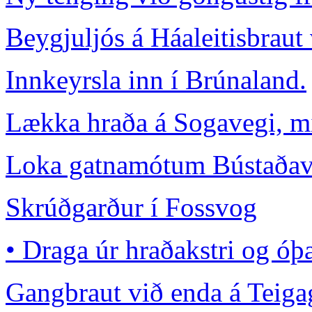
Beygjuljós á Háaleitisbraut
Innkeyrsla inn í Brúnaland.
Lækka hraða á Sogavegi, mi
Loka gatnamótum Bústaðave
Skrúðgarður í Fossvog
• Draga úr hraðakstri og óþ
Gangbraut við enda á Teiga