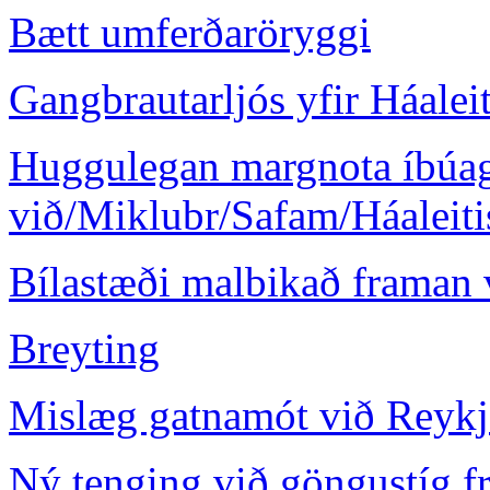
Bætt umferðaröryggi
Gangbrautarljós yfir Háaleit
Huggulegan margnota íbúa
við/Miklubr/Safam/Háaleiti
Bílastæði malbikað framan
Breyting
Mislæg gatnamót við Reykj
Ný tenging við göngustíg fr