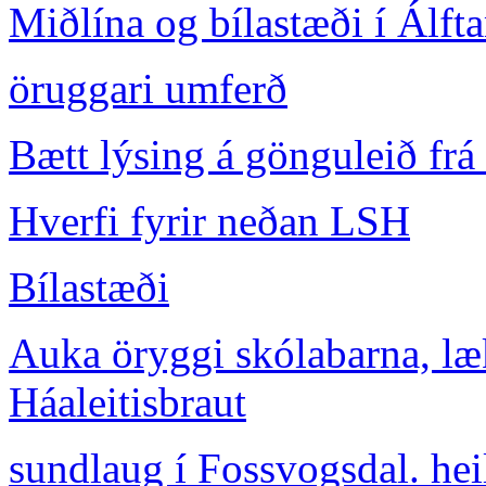
Miðlína og bílastæði í Álft
öruggari umferð
Bætt lýsing á gönguleið frá 
Hverfi fyrir neðan LSH
Bílastæði
Auka öryggi skólabarna, l
Háaleitisbraut
sundlaug í Fossvogsdal. hei