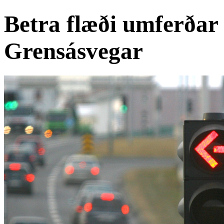
Betra flæði umferðar
Grensásvegar