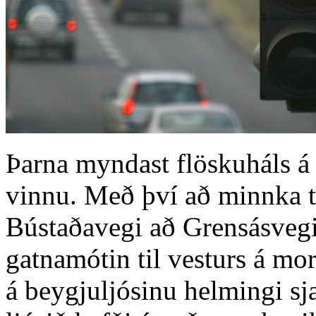
Þarna myndast flöskuháls á 
vinnu. Með því að minnka tí
Bústaðavegi að Grensásvegi 
gatnamótin til vesturs á mo
á beygjuljósinu helmingi sj