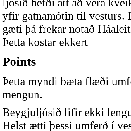
ljósið hefði átt að vera kvei
yfir gatnamótin til vesturs.
gæti þá frekar notað Háalei
Þetta kostar ekkert
Points
Þetta myndi bæta flæði um
mengun.
Beygjuljósið lifir ekki leng
Helst ætti þessi umferð í v