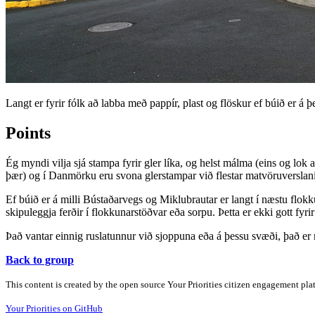
Langt er fyrir fólk að labba með pappír, plast og flöskur ef búið er 
Points
Ég myndi vilja sjá stampa fyrir gler líka, og helst málma (eins og lok a
þær) og í Danmörku eru svona glerstampar við flestar matvöruverslanir
Ef búið er á milli Bústaðarvegs og Miklubrautar er langt í næstu flokk
skipuleggja ferðir í flokkunarstöðvar eða sorpu. Þetta er ekki gott fyr
Það vantar einnig ruslatunnur við sjoppuna eða á þessu svæði, það e
Back to group
This content is created by the open source Your Priorities citizen engagement pl
Your Priorities on GitHub