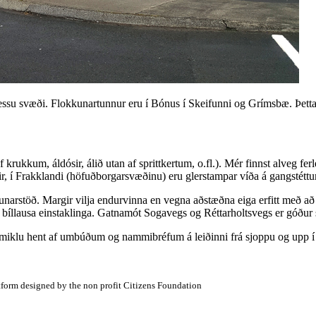
á þessu svæði. Flokkunartunnur eru í Bónus í Skeifunni og Grímsbæ. Þett
f krukkum, áldósir, álið utan af sprittkertum, o.fl.). Mér finnst alveg fe
, í Frakklandi (höfuðborgarsvæðinu) eru glerstampar víða á gangstéttum
unarstöð. Margir vilja endurvinna en vegna aðstæðna eiga erfitt með að f
ir bíllausa einstaklinga. Gatnamót Sogavegs og Réttarholtsvegs er góður 
r miklu hent af umbúðum og nammibréfum á leiðinni frá sjoppu og upp í
atform designed by the non profit Citizens Foundation