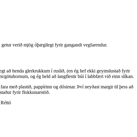
a getur verið mjög óþægilegt fyrir gangandi vegfarendur.
rlegt að henda glerkrukkum í ruslið, (en ég hef ekki geymslustað fyrir
/götuhornum, og ég held að langflestir búi í labbfæri við einn slíkan.
ara með plastið, pappírinn og dósirnar. Því neyðast margir til þess að
staður fyrir flokkunarstöð.
 Réttó