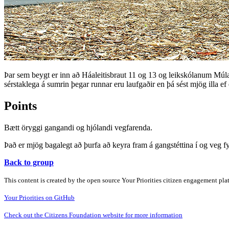
Þar sem beygt er inn að Háaleitisbraut 11 og 13 og leikskólanum Múl
sérstaklega á sumrin þegar runnar eru laufgaðir en þá sést mjög illa ef
Points
Bætt öryggi gangandi og hjólandi vegfarenda.
Það er mjög bagalegt að þurfa að keyra fram á gangstéttina í og veg fy
Back to group
This content is created by the open source Your Priorities citizen engagement pl
Your Priorities on GitHub
Check out the Citizens Foundation website for more information