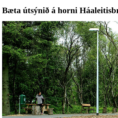
Bæta útsýnið á horni Háaleitis