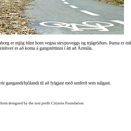
aborg er mjög blint horn vegna steypuveggs og trjágróðurs. Þarna er m
 einhver er að koma á gangstéttinni í átt að Ármúla.
rir gangandi/hjólandi til að fylgjast með umferð sem nálgast.
atform designed by the non profit Citizens Foundation