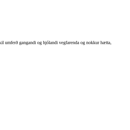
ikil umferð gangandi og hjólandi vegfarenda og nokkur hætta,