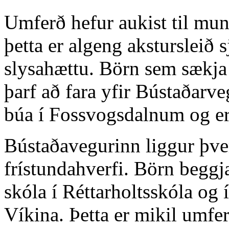
Umferð hefur aukist til mun
þetta er algeng akstursleið 
slysahættu. Börn sem sækja f
þarf að fara yfir Bústaðarv
búa í Fossvogsdalnum og eru
Bústaðavegurinn liggur þve
frístundahverfi. Börn begg
skóla í Réttarholtsskóla og í
Víkina. Þetta er mikil umf