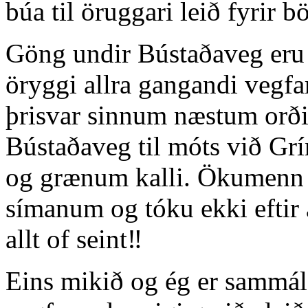
búa til öruggari leið fyrir b
Göng undir Bústaðaveg eru 
öryggi allra gangandi vegfa
þrisvar sinnum næstum orðið 
Bústaðaveg til móts við Gr
og grænum kalli. Ökumenn þe
símanum og tóku ekki eftir a
allt of seint‼️
Eins mikið og ég er sammál