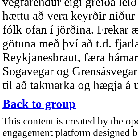
vegfarendur eigi greiða leið
hættu að vera keyrðir niður 
fólk ofan í jörðina. Frekar
götuna með því að t.d. fjarl
Reykjanesbraut, færa hámark
Sogavegar og Grensásvegar o
til að takmarka og hægja á 
Back to group
This content is created by the op
engagement platform designed by