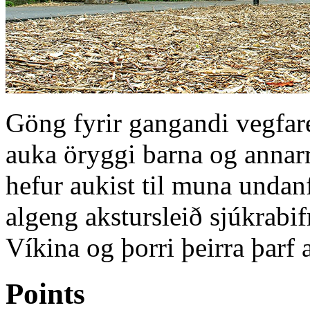
Göng fyrir gangandi vegfar
auka öryggi barna og annar
hefur aukist til muna undanf
algeng akstursleið sjúkrabif
Víkina og þorri þeirra þarf 
Points