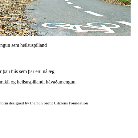
engun sem heilsuspilland
ir þau hús sem þar eru nálæg
 mikil og heilsuspillandi hávaðamengun.
atform designed by the non profit Citizens Foundation