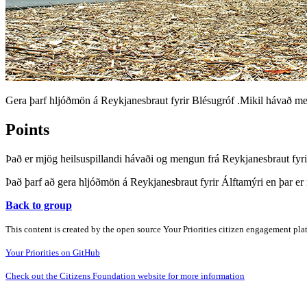
Gera þarf hljóðmön á Reykjanesbraut fyrir Blésugróf .Mikil hávað m
Points
Það er mjög heilsuspillandi hávaði og mengun frá Reykjanesbraut fyr
Það þarf að gera hljóðmön á Reykjanesbraut fyrir Álftamýri en þar er
Back to group
This content is created by the open source Your Priorities citizen engagement pl
Your Priorities on GitHub
Check out the Citizens Foundation website for more information